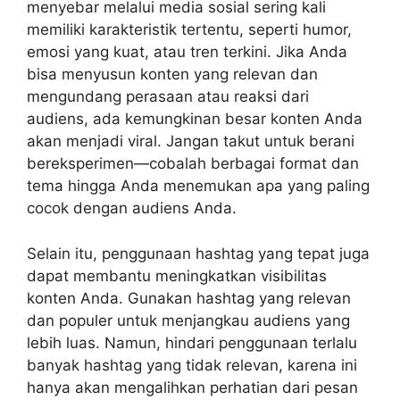
menyebar melalui media sosial sering kali
memiliki karakteristik tertentu, seperti humor,
emosi yang kuat, atau tren terkini. Jika Anda
bisa menyusun konten yang relevan dan
mengundang perasaan atau reaksi dari
audiens, ada kemungkinan besar konten Anda
akan menjadi viral. Jangan takut untuk berani
bereksperimen—cobalah berbagai format dan
tema hingga Anda menemukan apa yang paling
cocok dengan audiens Anda.
Selain itu, penggunaan hashtag yang tepat juga
dapat membantu meningkatkan visibilitas
konten Anda. Gunakan hashtag yang relevan
dan populer untuk menjangkau audiens yang
lebih luas. Namun, hindari penggunaan terlalu
banyak hashtag yang tidak relevan, karena ini
hanya akan mengalihkan perhatian dari pesan