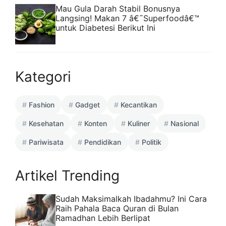
Mau Gula Darah Stabil Bonusnya
Langsing! Makan 7 â€˜Superfoodâ€™
untuk Diabetesi Berikut Ini
Kategori
Fashion
Gadget
Kecantikan
Kesehatan
Konten
Kuliner
Nasional
Pariwisata
Pendidikan
Politik
Artikel Trending
Sudah Maksimalkah Ibadahmu? Ini Cara
Raih Pahala Baca Quran di Bulan
Ramadhan Lebih Berlipat