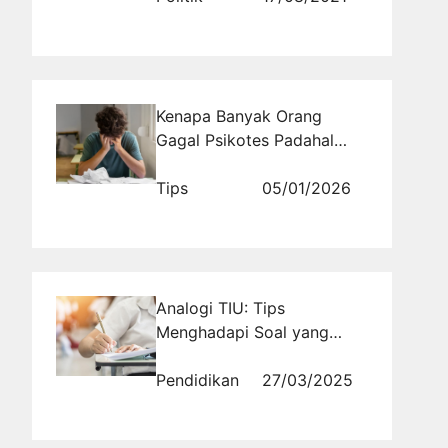
Kenapa Banyak Orang
Gagal Psikotes Padahal
Soalnya Bisa Dijawab?
Tips
05/01/2026
Analogi TIU: Tips
Menghadapi Soal yang
Menjebak
Pendidikan
27/03/2025