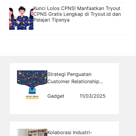
Kunci Lolos CPNS! Manfaatkan Tryout
CPNS Gratis Lengkap di Tryout.id dan
Pelajari Tipsnya
Strategi Penguatan
Customer Relationship
dengan Monitoring Sosial
Media
Gadget
11/03/2025
Kolaborasi Industri-