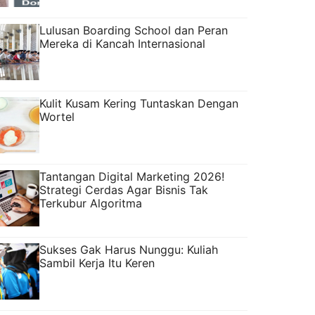
Lulusan Boarding School dan Peran
Mereka di Kancah Internasional
Kulit Kusam Kering Tuntaskan Dengan
Wortel
Tantangan Digital Marketing 2026!
Strategi Cerdas Agar Bisnis Tak
Terkubur Algoritma
Sukses Gak Harus Nunggu: Kuliah
Sambil Kerja Itu Keren