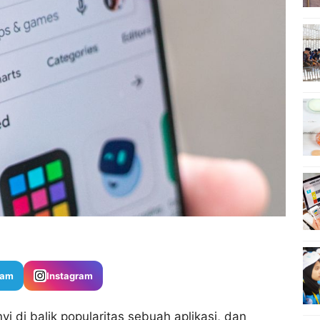
ram
Instagram
i di balik popularitas sebuah aplikasi, dan