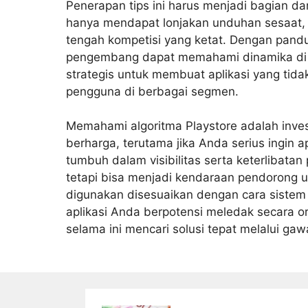
Penerapan tips ini harus menjadi bagian dar
hanya mendapat lonjakan unduhan sesaat,
tengah kompetisi yang ketat. Dengan pand
pengembang dapat memahami dinamika di b
strategis untuk membuat aplikasi yang tidak
pengguna di berbagai segmen.
Memahami algoritma Playstore adalah inve
berharga, terutama jika Anda serius ingin ap
tumbuh dalam visibilitas serta keterlibata
tetapi bisa menjadi kendaraan pendorong u
digunakan disesuaikan dengan cara sistem 
aplikasi Anda berpotensi meledak secara o
selama ini mencari solusi tepat melalui gaw