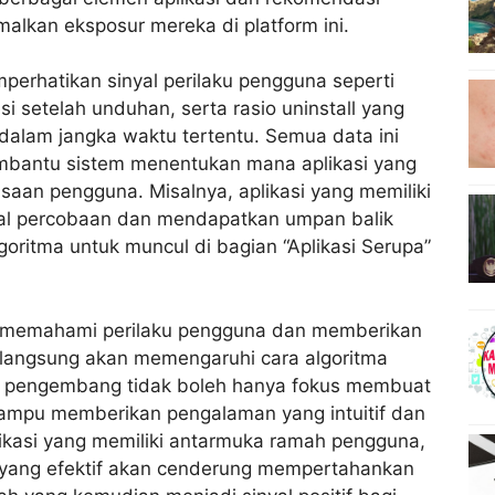
malkan eksposur mereka di platform ini.
erhatikan sinyal perilaku pengguna seperti
si setelah unduhan, serta rasio uninstall yang
 dalam jangka waktu tertentu. Semua data ini
mbantu sistem menentukan mana aplikasi yang
saan pengguna. Misalnya, aplikasi yang memiliki
awal percobaan dan mendapatkan umpan balik
goritma untuk muncul di bagian “Aplikasi Serupa”
memahami perilaku pengguna dan memberikan
langsung akan memengaruhi cara algoritma
arti pengembang tidak boleh hanya fokus membuat
s mampu memberikan pengalaman yang intuitif dan
ikasi yang memiliki antarmuka ramah pengguna,
g yang efektif akan cenderung mempertahankan