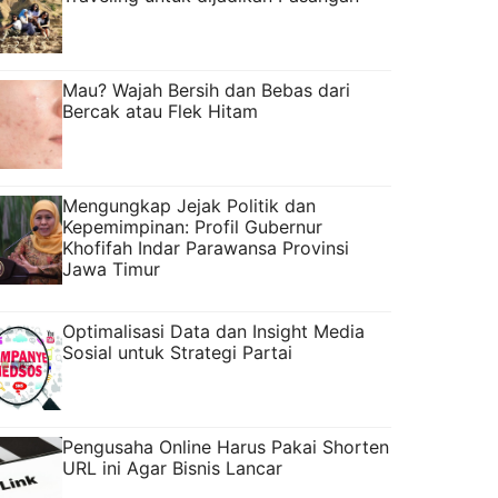
Mau? Wajah Bersih dan Bebas dari
Bercak atau Flek Hitam
Mengungkap Jejak Politik dan
Kepemimpinan: Profil Gubernur
Khofifah Indar Parawansa Provinsi
Jawa Timur
Optimalisasi Data dan Insight Media
Sosial untuk Strategi Partai
Pengusaha Online Harus Pakai Shorten
URL ini Agar Bisnis Lancar