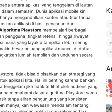
eda antara aplikasi yang tenggelam di lautan
K
dalam semalam. Dunia aplikasi mobile kini
hanya mengandalkan konten atau fitur tanpa
kan aplikasi di hasil pencarian dan
Algoritma Playstore
mempelajari berbagai
atan pengguna, tingkat retensi, hingga riwayat
si mana yang layak ditampilkan lebih sering.
emakin besar peluang aplikasi muncul di daftar
ngkatkan jumlah tampilan dan unduhan secara
A
aystore, tidak bisa dipisahkan dari strategi yang
tuk aplikasi kita. Hal ini penting karena bahkan
a tenggelam jika tidak terlihat oleh audiens yang
tanpa memahami dasar algoritma Playstore sama
ir tanpa aliran pengunjung yang konsisten,
om
menyajikan wawasan mendalam tentang
berbagai elemen aplikasi dan rekomendasi