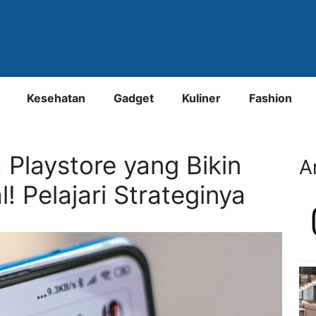
Kesehatan
Gadget
Kuliner
Fashion
 Playstore yang Bikin
A
l! Pelajari Strateginya