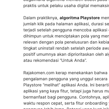
praktis untuk pelaku usaha digital memaksi
Dalam praktiknya,
algoritma Playstore
memp
jumlah klik pada halaman aplikasi, durasi se
terjadi setelah pengguna mencoba aplikasi
dihimpun untuk menciptakan pola yang me
relevan dengan pola penelusuran dan kebia
tingkat uninstall rendah setelah periode 
positif umumnya akan diprioritaskan oleh al
atau rekomendasi “Untuk Anda”.
Rajakomen.com kerap menekankan bahwa 
pengalaman pengguna yang unggul secara 
Playstore “melihat” aplikasi Anda. Ini ber
aplikasi yang kaya fitur, tetapi juga haru
bermanfaat bagi pengguna. Contohnya, apl
waktu respon cepat, serta fitur onboardin