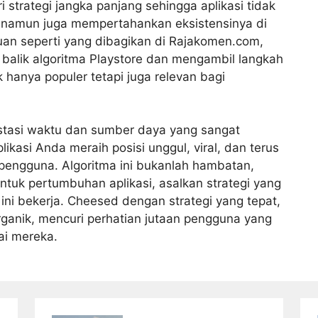
i strategi jangka panjang sehingga aplikasi tidak
 namun juga mempertahankan eksistensinya di
uan seperti yang dibagikan di Rajakomen.com,
alik algoritma Playstore dan mengambil langkah
 hanya populer tetapi juga relevan bagi
stasi waktu dan sumber daya yang sangat
likasi Anda meraih posisi unggul, viral, dan terus
n pengguna. Algoritma ini bukanlah hambatan,
ntuk pertumbuhan aplikasi, asalkan strategi yang
ini bekerja. Cheesed dengan strategi yang tepat,
rganik, mencuri perhatian jutaan pengguna yang
ai mereka.