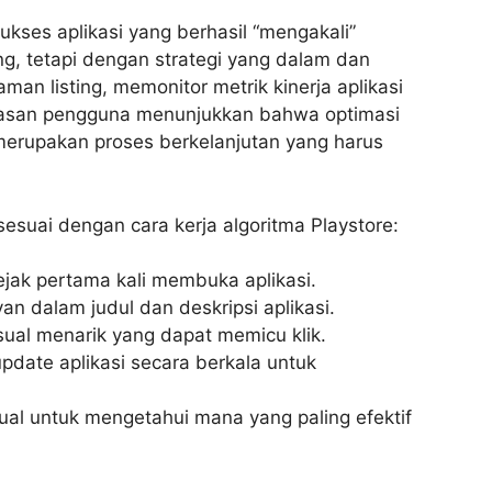
ses aplikasi yang berhasil “mengakali”
ng, tetapi dengan strategi yang dalam dan
aman listing, memonitor metrik kinerja aplikasi
 ulasan pengguna menunjukkan bahwa optimasi
 merupakan proses berkelanjutan yang harus
sesuai dengan cara kerja algoritma Playstore:
ak pertama kali membuka aplikasi.
an dalam judul dan deskripsi aplikasi.
sual menarik yang dapat memicu klik.
date aplikasi secara berkala untuk
ual untuk mengetahui mana yang paling efektif