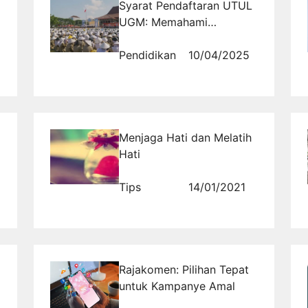
Syarat Pendaftaran UTUL
UGM: Memahami
Ketentuan untuk Lulusan
Luar Negeri
Pendidikan
10/04/2025
Menjaga Hati dan Melatih
Hati
Tips
14/01/2021
Rajakomen: Pilihan Tepat
untuk Kampanye Amal