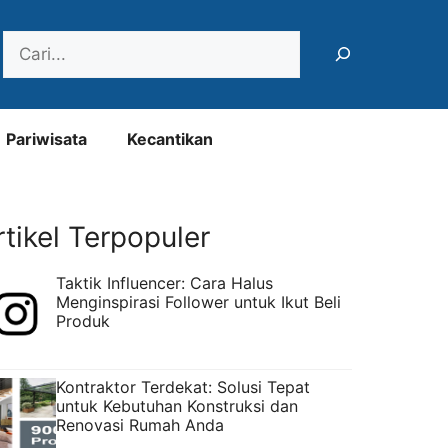
Search
Pariwisata
Kecantikan
rtikel Terpopuler
Taktik Influencer: Cara Halus
Menginspirasi Follower untuk Ikut Beli
Produk
Kontraktor Terdekat: Solusi Tepat
untuk Kebutuhan Konstruksi dan
Renovasi Rumah Anda