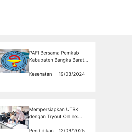
PAFI Bersama Pemkab
Kabupaten Bangka Barat,
Wujudkan Transformasi
Layanan Kesehatan Bagi
Kesehatan
19/08/2024
Masyarakat
Mempersiapkan UTBK
dengan Tryout Online:
Solusi Tepat untuk
Prediksi Soal
Pendidikan
12/06/2025