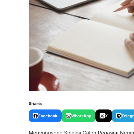
Share:
Facebook
WhatsApp
X
Teleg
Menyongsong Seleksi Calon Pegawai Negeri