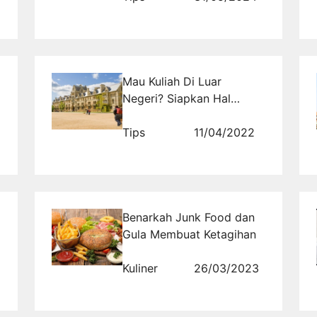
Mau Kuliah Di Luar
Negeri? Siapkan Hal
Penting untuk Mendaftar
Beasiswa ke Luar Negeri
Tips
11/04/2022
Benarkah Junk Food dan
Gula Membuat Ketagihan
Kuliner
26/03/2023