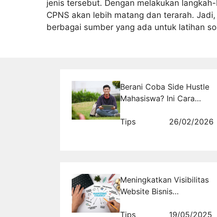
jenis tersebut. Dengan melakukan langkah-
CPNS akan lebih matang dan terarah. Jadi,
berbagai sumber yang ada untuk latihan s
Berani Coba Side Hustle
Mahasiswa? Ini Cara
Cerdas Mengubah Waktu
Luang Jadi Cuan
Tips
26/02/2026
Meningkatkan Visibilitas
Website Bisnis
Dropshipping Anda
dengan Teknik Promosi
Tips
19/05/2025