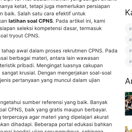
 hanya ketat, tetapi juga memerlukan persiapan
K
baik. Salah satu cara efektif untuk
ukan
latihan soal CPNS
. Pada artikel ini, kami
siapan seleksi kompetensi dasar, termasuk
oal tryout CPNS.
n tahap awal dalam proses rekrutmen CPNS. Pada
asai berbagai materi, antara lain wawasan
eristik pribadi. Mengingat luasnya cakupan
 sangat krusial. Dengan mengerjakan soal-soal
A
jenis pertanyaan yang muncul dalam ujian
ngetahui sumber referensi yang baik. Banyak
soal CPNS, baik yang gratis maupun berbayar.
terpercaya agar materi yang dipelajari akurat
 akan dihadapi. Beberapa portal edukasi bahkan
upai kondisi ujian sesungguhnya, sehingga