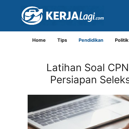
Langsung
ke
isi
Home
Tips
Pendidikan
Politik
Latihan Soal CP
Persiapan Selek