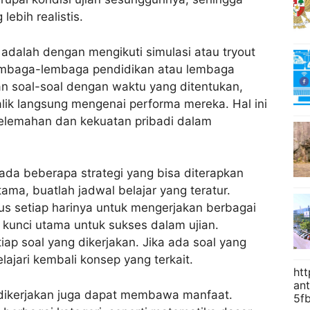
ebih realistis.
dalah dengan mengikuti simulasi atau tryout
lembaga-lembaga pendidikan atau lembaga
an soal-soal dengan waktu yang ditentukan,
ik langsung mengenai performa mereka. Hal ini
elemahan dan kekuatan pribadi dalam
ada beberapa strategi yang bisa diterapkan
tama, buatlah jadwal belajar yang teratur.
s setiap harinya untuk mengerjakan berbagai
h kunci utama untuk sukses dalam ujian.
iap soal yang dikerjakan. Jika ada soal yang
lajari kembali konsep yang terkait.
htt
an
ng dikerjakan juga dapat membawa manfaat.
5f