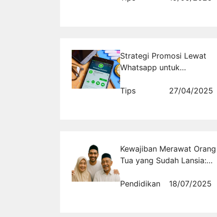
Efektif
Strategi Promosi Lewat
Whatsapp untuk
Meningkatkan Penjualan
Kilat
Tips
27/04/2025
Kewajiban Merawat Orang
Tua yang Sudah Lansia:
Teladan Uwais Al Qarni
dan Janji Surga
Pendidikan
18/07/2025