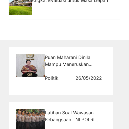
Angka, Evaluasi untuk Masa Depan
Puan Maharani Dinilai
Mampu Meneruskan
Program-program
Pemerintah Jokowi
Politik
26/05/2022
Latihan Soal Wawasan
Kebangsaan TNI POLRI
untuk Memperkuat