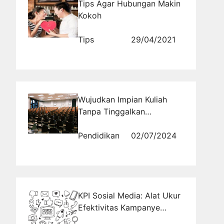
Tips Agar Hubungan Makin
Kokoh
Tips
29/04/2021
Wujudkan Impian Kuliah
Tanpa Tinggalkan
Pekerjaan di Ma'soem
University
Pendidikan
02/07/2024
KPI Sosial Media: Alat Ukur
Efektivitas Kampanye
Digital Anda