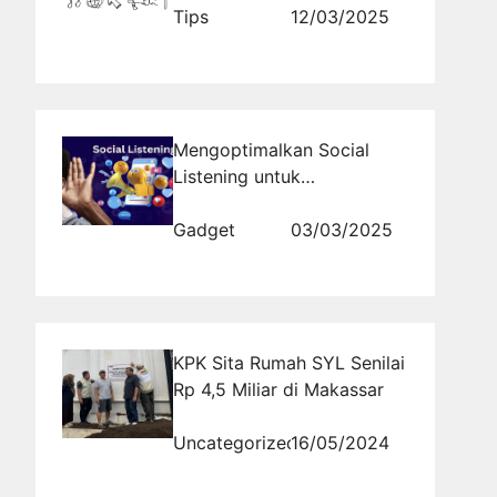
Tips
12/03/2025
Mengoptimalkan Social
Listening untuk
Menghadapi Perubahan
Tren Pasar
Gadget
03/03/2025
KPK Sita Rumah SYL Senilai
Rp 4,5 Miliar di Makassar
Uncategorized
16/05/2024