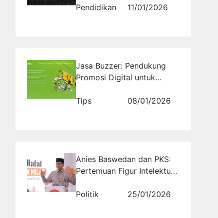
Nasionalisme dan
Pendidikan
11/01/2026
Pemahaman Nilai Dasar
Negara
Jasa Buzzer: Pendukung
Promosi Digital untuk
Meningkatkan Jangkauan
dan Interaksi
Tips
08/01/2026
Anies Baswedan dan PKS:
Pertemuan Figur Intelektual
dengan Mesin Politik
Modern
Politik
25/01/2026