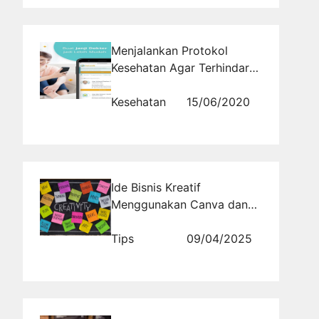
Menjalankan Protokol
Kesehatan Agar Terhindar
dari Berbagai Macam
Penyakit Lebih Mudah
Kesehatan
15/06/2020
dengan Mengunjungi
SehatQ.com
Ide Bisnis Kreatif
Menggunakan Canva dan
Aplikasi Gratis Lainnya
Tips
09/04/2025