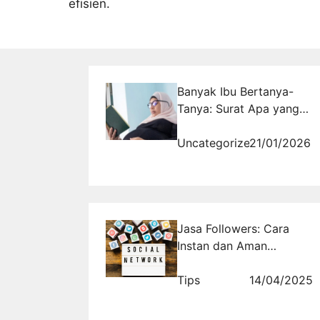
efisien.
Banyak Ibu Bertanya-
Tanya: Surat Apa yang
Paling Baik Dibaca Saat
Hamil Agar Hati Tenang
Uncategorized
21/01/2026
dan Janin Terjaga?
Jasa Followers: Cara
Instan dan Aman
Menambah Popularitas
Tips
14/04/2025