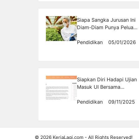
Siapa Sangka Jurusan Ini
Diam-Diam Punya Peluan
Karier Luas di Masa
Depan?
Pendidikan
05/01/2026
Siapkan Diri Hadapi Ujian
Masuk UI Bersama
TRYOUT.ID — Belajar
Online Lengkap dengan
Pendidikan
09/11/2025
Soal dan Pembahasan!
© 2026 KerjaLagi.com - All Rights Reserved!