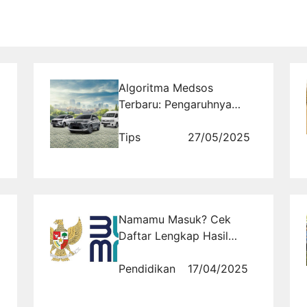
Algoritma Medsos
Terbaru: Pengaruhnya
pada Bisnis Rental Mobil
Tips
27/05/2025
Namamu Masuk? Cek
Daftar Lengkap Hasil
Seleksi BUMN 2026 di
Sini!
Pendidikan
17/04/2025