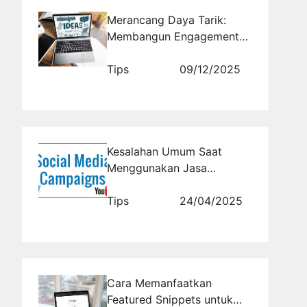
Merancang Daya Tarik:
Membangun Engagement
yang Kuat Melalui Ide
Konten Kreatif yang
Tips
09/12/2025
Tertarget
Kesalahan Umum Saat
Menggunakan Jasa
Campaign Media Sosial dan
Cara Menghindarinya
Tips
24/04/2025
Cara Memanfaatkan
Featured Snippets untuk