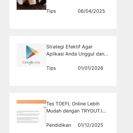
UMKM
Tips
06/04/2025
Strategi Efektif Agar
Aplikasi Anda Unggul dan
Bertahan di Peringkat Atas
Playstore
Tips
01/01/2026
Tes TOEFL Online Lebih
Mudah dengan TRYOUT.ID:
Belajar Terarah, Nilai Lebih
MaksimalT
Pendidikan
01/12/2025