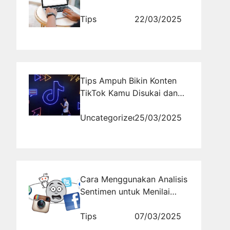
Meningkatkan Peringkat
Website di Google
Tips
22/03/2025
Tips Ampuh Bikin Konten
TikTok Kamu Disukai dan
Viral
Uncategorized
25/03/2025
Cara Menggunakan Analisis
Sentimen untuk Menilai
Opini Publik
Tips
07/03/2025