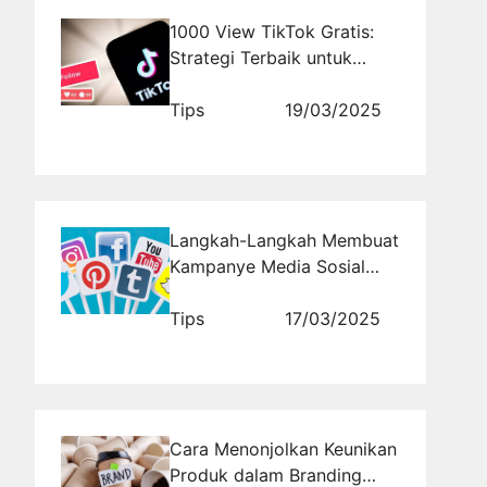
1000 View TikTok Gratis:
Strategi Terbaik untuk
Pemula dan Pro
Tips
19/03/2025
Langkah-Langkah Membuat
Kampanye Media Sosial
yang Berkelanjutan dan
Konsisten
Tips
17/03/2025
Cara Menonjolkan Keunikan
Produk dalam Branding