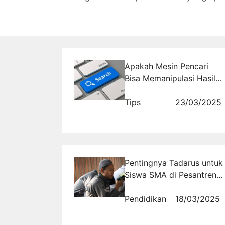
Apakah Mesin Pencari
Bisa Memanipulasi Hasil
Pencarian? Bagaimana
Filter Algoritma Bekerja?
Tips
23/03/2025
Pentingnya Tadarus untuk
Siswa SMA di Pesantren
Al Masoem
Pendidikan
18/03/2025