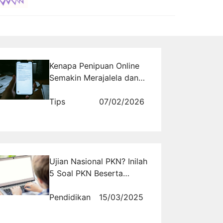
Kenapa Penipuan Online
Semakin Merajalela dan
Bagaimana
Rajakomen.com Jadi
Tips
07/02/2026
Solusi Aman di Era Digital
Ujian Nasional PKN? Inilah
5 Soal PKN Beserta
Jawabannya yang Wajib
Kamu Pelajari
Pendidikan
15/03/2025