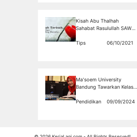
Kisah Abu Thalhah
Sahabat Rasulullah SAW
dan Sedekah Harta yang
Paling Dicintai
Tips
06/10/2021
Ma'soem University
Bandung Tawarkan Kelas
Karyawan dengan
Fleksibilitas Waktu Kuliah
Pendidikan
09/09/2024
© 2026 KerjaLagi.com - All Rights Reserved!