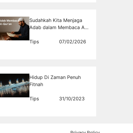
Sudahkah Kita Menjaga
Adab dalam Membaca Al
Quran di Tengah
Kemudahan Digital
Tips
07/02/2026
Hidup Di Zaman Penuh
Fitnah
Tips
31/10/2023
Privacy Policy