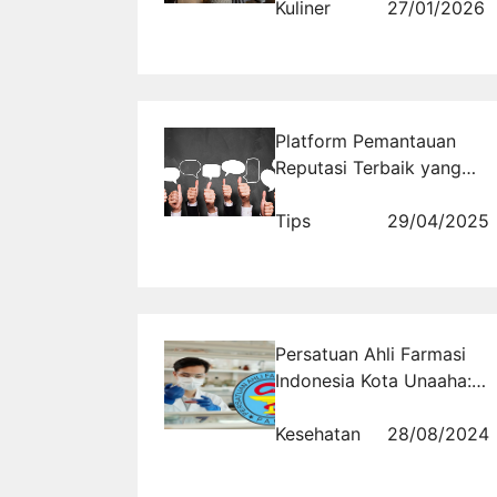
Kenangan
Kuliner
27/01/2026
Platform Pemantauan
Reputasi Terbaik yang
Digunakan oleh Brand
Ternama
Tips
29/04/2025
Persatuan Ahli Farmasi
Indonesia Kota Unaaha:
Meningkatkan Kompetensi
dan Layanan Kesehatan
Kesehatan
28/08/2024
Bagi Masyarakat