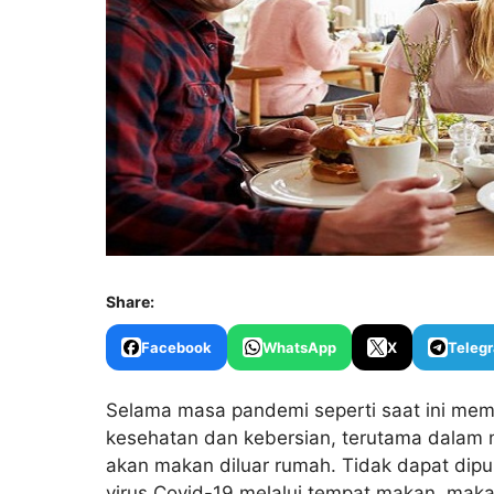
Share:
Facebook
WhatsApp
X
Teleg
Selama masa pandemi seperti saat ini mema
kesehatan dan kebersian, terutama dalam 
akan makan diluar rumah. Tidak dapat di
virus Covid-19 melalui tempat makan, maka