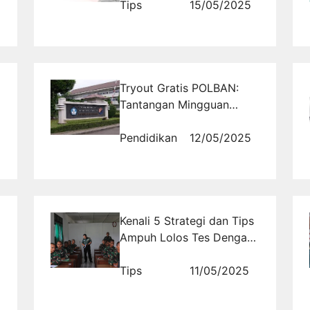
Backlink
Tips
15/05/2025
Tryout Gratis POLBAN:
Tantangan Mingguan
untuk Asah Kemampuan
Akademik
Pendidikan
12/05/2025
Kenali 5 Strategi dan Tips
Ampuh Lolos Tes Dengan
Tryout TNI Matematika
Dasar untuk Calon Prajurit
Tips
11/05/2025
2026