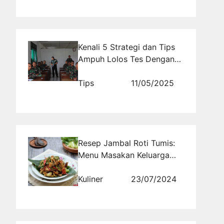
Kenali 5 Strategi dan Tips
Ampuh Lolos Tes Dengan
Tryout TNI Matematika
Dasar untuk Calon Prajurit
Tips
11/05/2025
2026
Resep Jambal Roti Tumis:
Menu Masakan Keluarga
Indonesia dengan Cita Rasa
Istimewa Enak dengan
Kuliner
23/07/2024
Tekstur Empuk