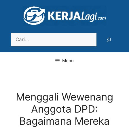
Langsung
ke
isi
Search
Menu
Menggali Wewenang
Anggota DPD:
Bagaimana Mereka