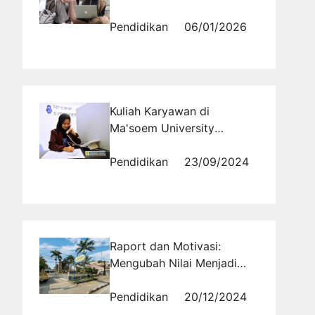
Reguler Per Semester
Sekitar 5,5 Juta Untuk
Pendidikan
06/01/2026
Bimbingan dan Konseling
Kuliah Karyawan di
Ma'soem University
Bandung Solusi Pendidikan
untuk Pekerja Sibuk
Pendidikan
23/09/2024
Raport dan Motivasi:
Mengubah Nilai Menjadi
Pemicu Perbaikan Diri
Pendidikan
20/12/2024