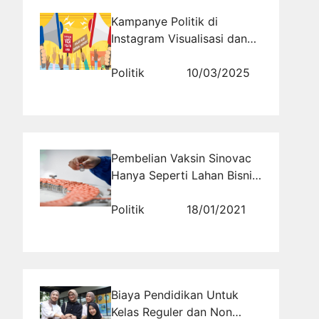
Kampanye Politik di
Instagram Visualisasi dan
Engagement dengan
Pemilih Muda
Politik
10/03/2025
Pembelian Vaksin Sinovac
Hanya Seperti Lahan Bisnis
& Bancakan Korupsi Saja
Politik
18/01/2021
Biaya Pendidikan Untuk
Kelas Reguler dan Non