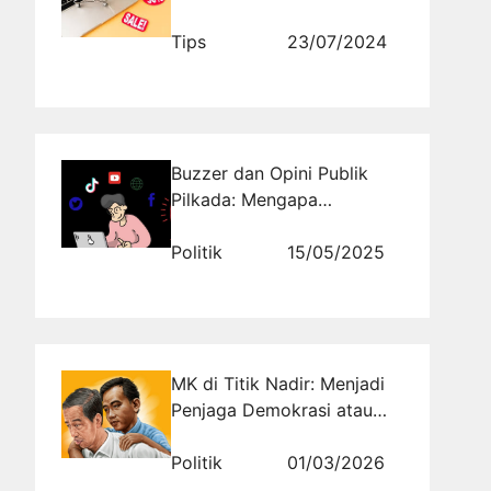
Menarik Perhatian
Konsumen
Tips
23/07/2024
Buzzer dan Opini Publik
Pilkada: Mengapa
Rajakomen.com Jadi Solusi
Analisis Terpercaya
Politik
15/05/2025
MK di Titik Nadir: Menjadi
Penjaga Demokrasi atau
Sekadar Stempel Dinasti
Jokowi?
Politik
01/03/2026