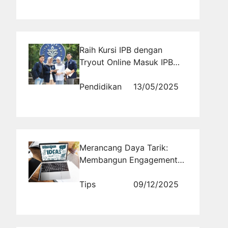
Raih Kursi IPB dengan
Tryout Online Masuk IPB
Gratis yang Menyajikan
Soal Asli
Pendidikan
13/05/2025
Merancang Daya Tarik:
Membangun Engagement
yang Kuat Melalui Ide
Konten Kreatif yang
Tips
09/12/2025
Tertarget