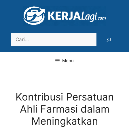
Langsung
ke
isi
Search
Menu
Kontribusi Persatuan
Ahli Farmasi dalam
Meningkatkan