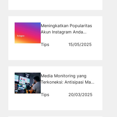
Meningkatkan Popularitas
Akun Instagram Anda
dengan Jasa Followers
Instagram Tertarget dari
Tips
15/05/2025
Rajakomen.com
Media Monitoring yang
Terkoneksi: Antisipasi Masa
Depan Informasi
Tips
20/03/2025