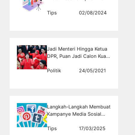
Tips
02/08/2024
Jadi Menteri Hingga Ketua
DPR, Puan Jadi Calon Kuat
dari PDIP di Pilpres 2024
Politik
24/05/2021
Langkah-Langkah Membuat
Kampanye Media Sosial
yang Berkelanjutan dan
Konsisten
Tips
17/03/2025