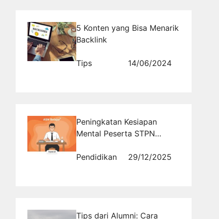
5 Konten yang Bisa Menarik
Backlink
Tips
14/06/2024
Peningkatan Kesiapan
Mental Peserta STPN
melalui Simulasi Tryout
Online Berkala
Pendidikan
29/12/2025
Tips dari Alumni: Cara