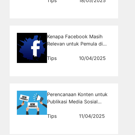
Rajakomen.com dalam
Tips
18/05/2025
Proses Ini
Kenapa Facebook Masih
Relevan untuk Pemula di
Era Digital?
Tips
10/04/2025
Perencanaan Konten untuk
Publikasi Media Sosial
Produk Baru yang Konsisten
Tips
11/04/2025