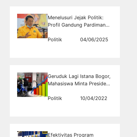
Menelusuri Jejak Politik:
Profil Gandung Pardiman
(Golkar) Daerah Pemilihan
DI Yogyakarta
Politik
04/06/2025
Geruduk Lagi Istana Bogor,
Mahasiswa Minta Presiden
Jokowi Kaji Ulang Kenaikan
BBM dan LPG
Politik
10/04/2022
Efektivitas Program