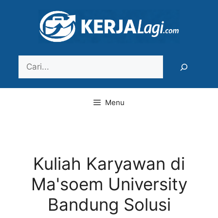
Langsung
ke
isi
Search
Menu
Kuliah Karyawan di
Ma'soem University
Bandung Solusi