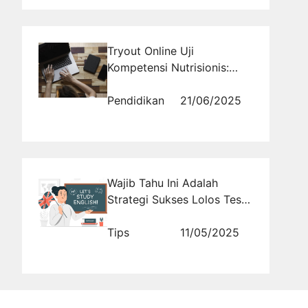
Tryout Online Uji
Kompetensi Nutrisionis:
Persiapkan Diri dengan
Optimal
Pendidikan
21/06/2025
Wajib Tahu Ini Adalah
Strategi Sukses Lolos Tes
Dengan Tryout POLRI
Bahasa Inggris untuk Calon
Tips
11/05/2025
Taruna Terbaik