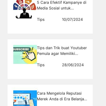
5 Cara Efektif Kampanye di
Media Sosial untuk
Meningkatkan Dukungan
Publik
Tips
10/07/2024
Tips dan Trik buat Youtuber
Pemula agar Memiliki
Banyak Viewer dan
Subscriber di Youtube
Tips
28/06/2024
Cara Mengelola Reputasi
Merek Anda di Era Belanja
Online yang Kompetitif