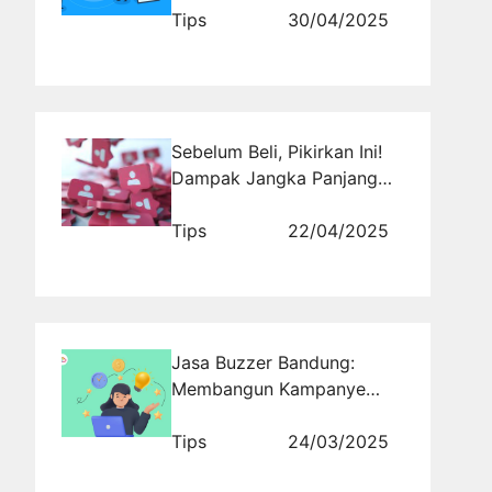
Tips
30/04/2025
Sebelum Beli, Pikirkan Ini!
Dampak Jangka Panjang
Beli Followers Permanen
pada Akunmu
Tips
22/04/2025
Jasa Buzzer Bandung:
Membangun Kampanye
yang Relevan dengan Gaya
Hidup Bandung
Tips
24/03/2025