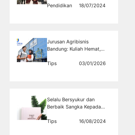
Menyenangkan di Bandung
Pendidikan
18/07/2024
Jurusan Agribisnis
Bandung: Kuliah Hemat,
Praktik Lapangan, Lulusan
Siap Wirausaha
Tips
03/01/2026
Selalu Bersyukur dan
Berbaik Sangka Kepada
Allah
Tips
16/08/2024