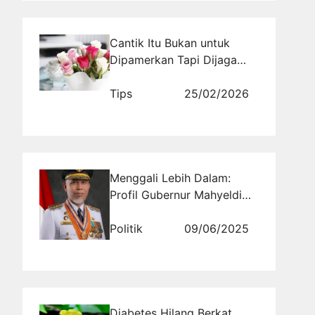
Cantik Itu Bukan untuk
Dipamerkan Tapi Dijaga
Nilainya
Tips
25/02/2026
Menggali Lebih Dalam:
Profil Gubernur Mahyeldi
Ansharullah Provinsi
Sumatera Barat dan
Politik
09/06/2025
Kontribusinya dalam Politik
Daerah
Diabetes Hilang Berkat