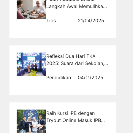
Langkah Awal Memulihkan
Nama Baik Bisnis Anda
Tips
21/04/2025
Refleksi Dua Hari TKA
2025: Suara dari Sekolah,
Guru, dan Siswa di Seluruh
Indonesia
Pendidikan
04/11/2025
Raih Kursi IPB dengan
Tryout Online Masuk IPB
Gratis yang Menyajikan