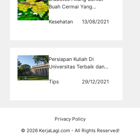
Buah Cermai Yang
Khasiatnya Sangat Luar
Biasa
Kesehatan
13/08/2021
Persiapan Kuliah Di
Universitas Terbaik dan
Mendapatkan Beasiswa
Luar Negeri Bersama
Tips
29/12/2021
Schoters
Privacy Policy
© 2026 KerjaLagi.com - All Rights Reserved!