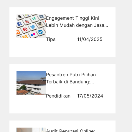
Engagement Tinggi Kini
Lebih Mudah dengan Jasa
Like Real
Tips
11/04/2025
Pesantren Putri Pilihan
Terbaik di Bandung:
Pondok Pesantren yang
Berkualitas
Pendidikan
17/05/2024
Audit Reputasi Online: