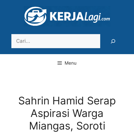
Langsung
ke
isi
Search
Menu
Sahrin Hamid Serap
Aspirasi Warga
Miangas, Soroti