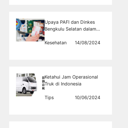
Upaya PAFI dan Dinkes
Bengkulu Selatan dalam
Pengawasan Apotek dan
Toko Obat
Kesehatan
14/08/2024
Ketahui Jam Operasional
Truk di Indonesia
Tips
10/06/2024