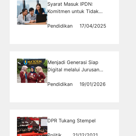
Syarat Masuk IPDN:
Komitmen untuk Tidak
Menikah Selama Pendidikan
Pendidikan
17/04/2025
Menjadi Generasi Siap
Digital melalui Jurusan
Informatika Bandung di
Universitas Masoem
Pendidikan
19/01/2026
DPR Tukang Stempel
Politik
21/12/2021