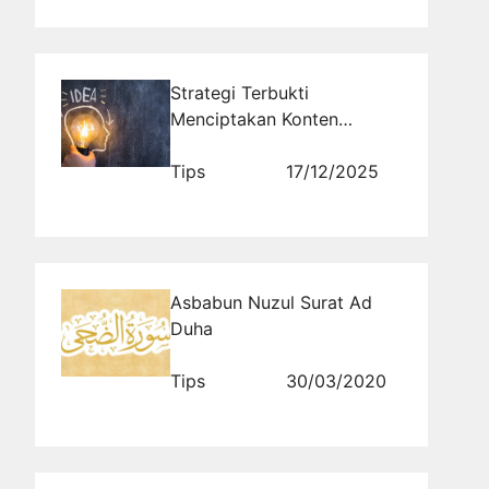
Strategi Terbukti
Menciptakan Konten
Meledak Viral yang Menarik
Ribuan Audiens
Tips
17/12/2025
Asbabun Nuzul Surat Ad
Duha
Tips
30/03/2020