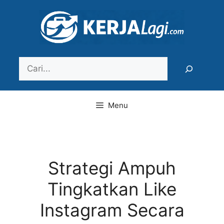
Langsung
ke
isi
Search
Menu
Strategi Ampuh
Tingkatkan Like
Instagram Secara