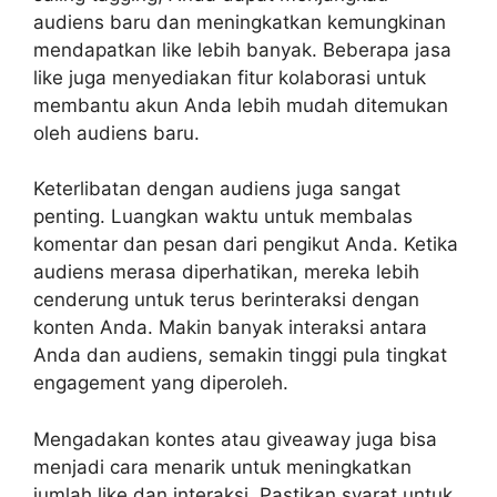
audiens baru dan meningkatkan kemungkinan
mendapatkan like lebih banyak. Beberapa jasa
like juga menyediakan fitur kolaborasi untuk
membantu akun Anda lebih mudah ditemukan
oleh audiens baru.
Keterlibatan dengan audiens juga sangat
penting. Luangkan waktu untuk membalas
komentar dan pesan dari pengikut Anda. Ketika
audiens merasa diperhatikan, mereka lebih
cenderung untuk terus berinteraksi dengan
konten Anda. Makin banyak interaksi antara
Anda dan audiens, semakin tinggi pula tingkat
engagement yang diperoleh.
Mengadakan kontes atau giveaway juga bisa
menjadi cara menarik untuk meningkatkan
jumlah like dan interaksi. Pastikan syarat untuk