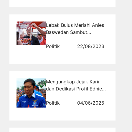
Lebak Bulus Meriah! Anies
Baswedan Sambut
Kemerdekaan Bersama
Warga Sekitar
Politik
22/08/2023
Mengungkap Jejak Karir
dan Dedikasi Profil Edhie
Baskoro Yudhoyono
(Demokrat) Daerah
Politik
04/06/2025
Pemilihan Jawa Timur VII