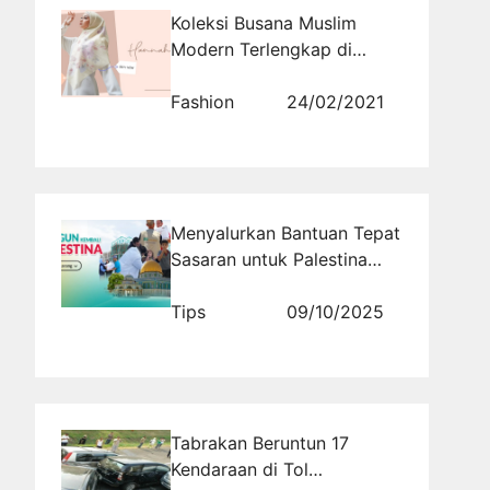
Koleksi Busana Muslim
Modern Terlengkap di
Bandung
Fashion
24/02/2021
Menyalurkan Bantuan Tepat
Sasaran untuk Palestina
Bersama BSI Maslahat
Tips
09/10/2025
Tabrakan Beruntun 17
Kendaraan di Tol