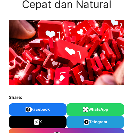
Cepat dan Natural
Share:
Facebook
WhatsApp
X
Telegram