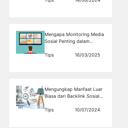
Mengapa Monitoring Media
Sosial Penting dalam
Manajemen Reputasi
Tips
16/03/2025
Mengungkap Manfaat Luar
Biasa dari Backlink Sosial
Media untuk Meningkatkan
Peringkat SEO Anda
Tips
10/07/2024