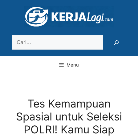
Langsung
ke
isi
Search
Menu
Tes Kemampuan
Spasial untuk Seleksi
POLRI! Kamu Siap