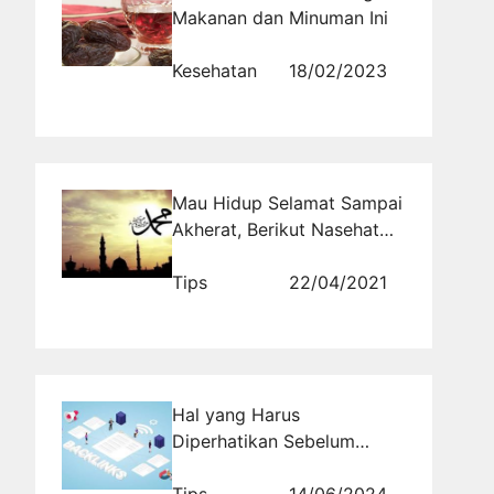
Makanan dan Minuman Ini
Kesehatan
18/02/2023
Mau Hidup Selamat Sampai
Akherat, Berikut Nasehat
Rasulullah
Tips
22/04/2021
Hal yang Harus
Diperhatikan Sebelum
Memasang Backlink
Berkualitas
Tips
14/06/2024