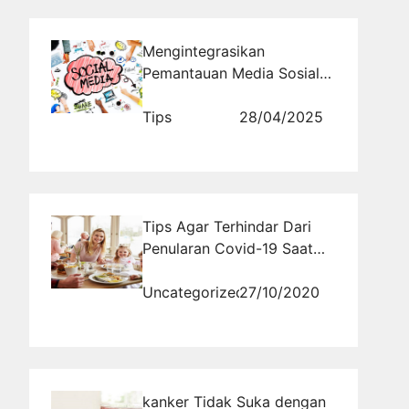
Mengintegrasikan
Pemantauan Media Sosial
dan Analisis Data untuk
Meningkatkan Hasil
Tips
28/04/2025
Pemasaran Digital
Tips Agar Terhindar Dari
Penularan Covid-19 Saat
Makan Diluar Rumah
Uncategorized
27/10/2020
kanker Tidak Suka dengan