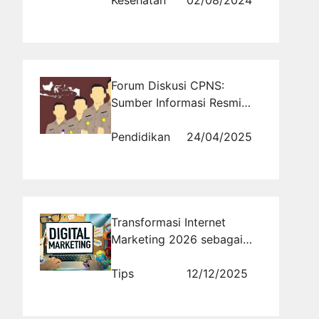
Forum Diskusi CPNS:
Sumber Informasi Resmi
dan Tidak Resmi Seputar
Seleksi
Pendidikan
24/04/2025
Transformasi Internet
Marketing 2026 sebagai
Pilar Utama Strategi
Pemasaran Modern
Tips
12/12/2025