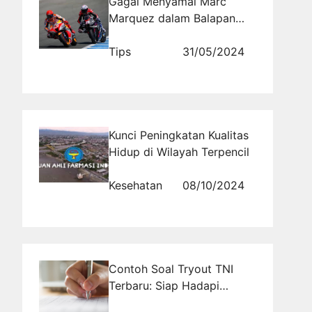
Gagal Menyamai Marc
Marquez dalam Balapan
MotoGP Catalunya,
Membawa Dampak Positif
Tips
31/05/2024
Untuk Karir Aleix Espargaro
Kunci Peningkatan Kualitas
Hidup di Wilayah Terpencil
Kesehatan
08/10/2024
Contoh Soal Tryout TNI
Terbaru: Siap Hadapi
Seleksi dengan Percaya Diri