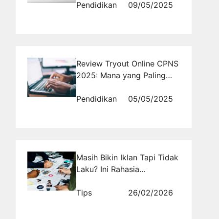
Pendidikan
09/05/2025
Review Tryout Online CPNS
2025: Mana yang Paling
Tepat untuk Kamu?
Pendidikan
05/05/2025
Masih Bikin Iklan Tapi Tidak
Laku? Ini Rahasia
Meningkatkan Efektivitas
Kampanye Digital yang
Tips
26/02/2026
Selalu Diabaikan