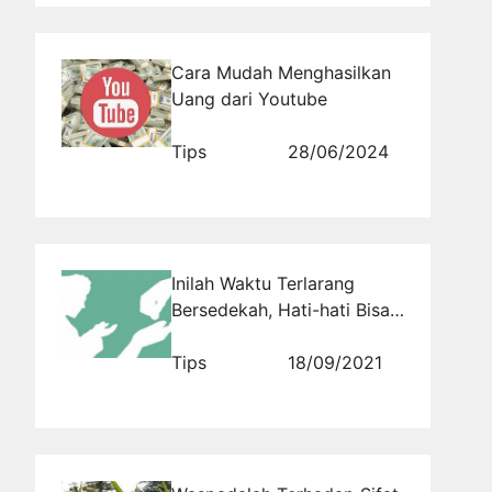
Cara Mudah Menghasilkan
Uang dari Youtube
Tips
28/06/2024
Inilah Waktu Terlarang
Bersedekah, Hati-hati Bisa
Haram dan Dapat Dosa
Jika Sedekah di Waktu Ini
Tips
18/09/2021