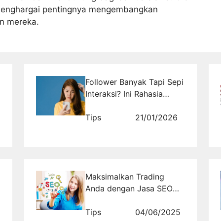
k menghargai pentingnya mengembangkan
an mereka.
Follower Banyak Tapi Sepi
Interaksi? Ini Rahasia
Dapat Follower Real yang
Bikin Akun Hidup Lagi!
Tips
21/01/2026
Maksimalkan Trading
Anda dengan Jasa SEO
dari Rajabacklink.com
Tips
04/06/2025