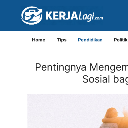
Langsung
ke
isi
Home
Tips
Pendidikan
Politik
Pentingnya Mengem
Sosial ba