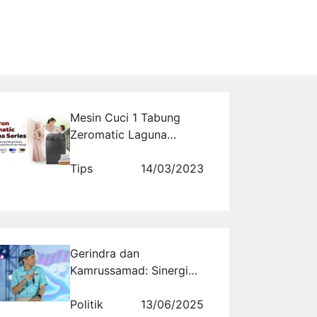
Mesin Cuci 1 Tabung
Zeromatic Laguna
Perawat Pakaian Ibu
Pintar
Tips
14/03/2023
Gerindra dan
Kamrussamad: Sinergi
untuk Masyarakat Kecil
dan Dunia Usaha di Jabar
Politik
13/06/2025