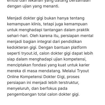
emosi dan tekanan yang datang bersamaan
dengan ujian yang menanti.
Menjadi dokter gigi bukan hanya tentang
kemampuan klinis, tetapi juga kemampuan
untuk menghadapi tantangan dalam praktik
sehari-hari. Oleh karena itu, persiapan mental
menjadi bagian integral dari pendidikan
kedokteran gigi. Dengan bantuan platform
seperti tryout.id, calon dokter gigi dapat lebih
siap dalam menghadapi ujian kompetensi,
menciptakan fondasi yang kuat untuk karier
mereka di masa mendatang. Melalui Tryout
Online Kompetensi Dokter Gigi, proses
persiapan ini menjadi lebih terstruktur,
menyeluruh, dan berfokus pada
pengembangan total calon dokter gigi.