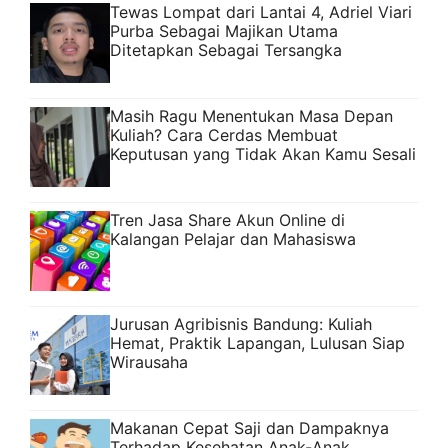
Tewas Lompat dari Lantai 4, Adriel Viari
Purba Sebagai Majikan Utama
Ditetapkan Sebagai Tersangka
Masih Ragu Menentukan Masa Depan
Kuliah? Cara Cerdas Membuat
Keputusan yang Tidak Akan Kamu Sesali
Tren Jasa Share Akun Online di
Kalangan Pelajar dan Mahasiswa
Jurusan Agribisnis Bandung: Kuliah
Hemat, Praktik Lapangan, Lulusan Siap
Wirausaha
Makanan Cepat Saji dan Dampaknya
Terhadap Kesehatan Anak-Anak