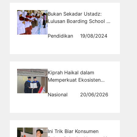
Bukan Sekadar Ustadz:
Lulusan Boarding School di
Berbagai Profesi
Pendidikan
19/08/2024
Kiprah Haikal dalam
Memperkuat Ekosisten
Halal Mendapatkan Gelar
Profesor Emeritus dari Silla
Nasional
20/06/2026
University
Ini Trik Biar Konsumen