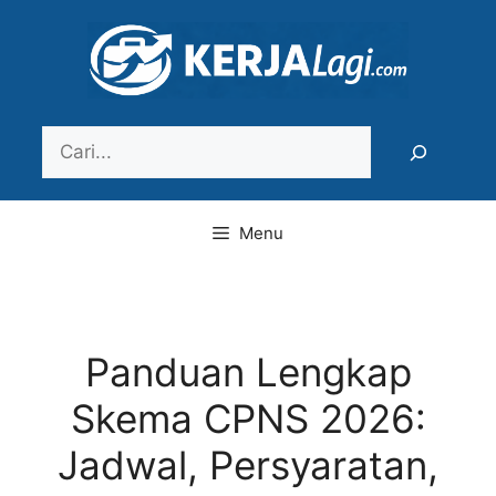
Langsung
ke
isi
Search
Menu
Panduan Lengkap
Skema CPNS 2026:
Jadwal, Persyaratan,