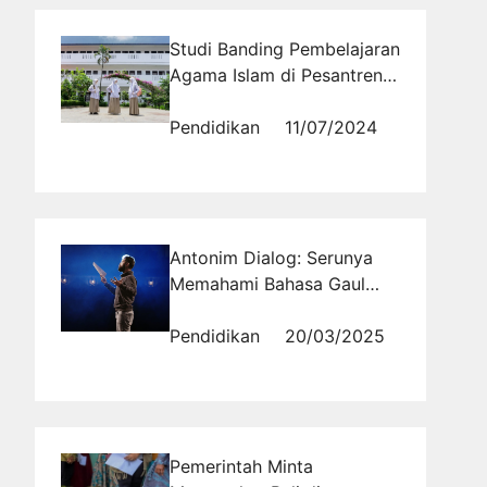
Studi Banding Pembelajaran
Agama Islam di Pesantren
Modern dan Tradisional:
Kasus Al Masoem
Pendidikan
11/07/2024
Antonim Dialog: Serunya
Memahami Bahasa Gaul
dan Slang
Pendidikan
20/03/2025
Pemerintah Minta