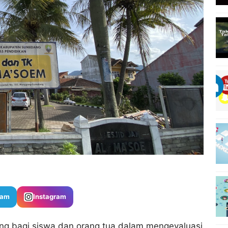
ram
Instagram
g bagi siswa dan orang tua dalam mengevaluasi