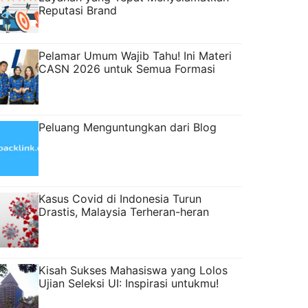
Reputasi Brand
Pelamar Umum Wajib Tahu! Ini Materi
CASN 2026 untuk Semua Formasi
Peluang Menguntungkan dari Blog
Kasus Covid di Indonesia Turun
Drastis, Malaysia Terheran-heran
Kisah Sukses Mahasiswa yang Lolos
Ujian Seleksi UI: Inspirasi untukmu!