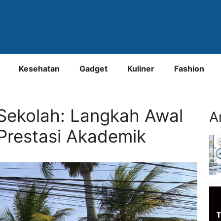
Kesehatan
Gadget
Kuliner
Fashion
Sekolah: Langkah Awal
A
Prestasi Akademik