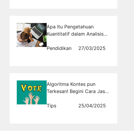
Apa Itu Pengetahuan
Kuantitatif dalam Analisis
Data Keuangan?
Pendidikan
27/03/2025
Algoritma Kontes pun
Terkesan! Begini Cara Jasa
Vote Aktif Meningkatkan
Validitas Hasil Akhir!
Tips
25/04/2025