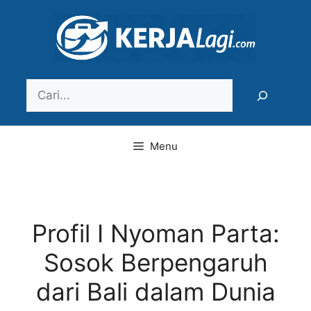
Langsung
ke
isi
Search
Menu
Profil I Nyoman Parta:
Sosok Berpengaruh
dari Bali dalam Dunia