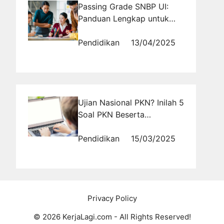
Passing Grade SNBP UI:
Panduan Lengkap untuk
Sekolah dalam Menyiapkan
Siswa
Pendidikan
13/04/2025
Ujian Nasional PKN? Inilah 5
Soal PKN Beserta
Jawabannya yang Wajib
Kamu Pelajari
Pendidikan
15/03/2025
Privacy Policy
© 2026 KerjaLagi.com - All Rights Reserved!