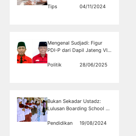
Tips
04/11/2024
Mengenal Sudjadi: Figur
PDI-P dari Dapil Jateng VI
yang Selalu Hadir di Tengah
Warga
Politik
28/06/2025
Bukan Sekadar Ustadz:
Lulusan Boarding School di
Berbagai Profesi
Pendidikan
19/08/2024