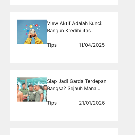
View Aktif Adalah Kunci:
Bangun Kredibilitas
Kontenmu Sekarang
Tips
11/04/2025
Siap Jadi Garda Terdepan
Bangsa? Sejauh Mana
Persiapanmu Menghadapi
Seleksi TNI
Tips
21/01/2026