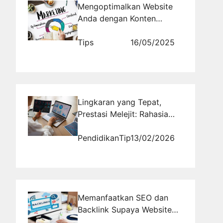
Mengoptimalkan Website
Anda dengan Konten
Marketing yang Efektif
Tips
16/05/2025
Lingkaran yang Tepat,
Prestasi Melejit: Rahasia
Mahasiswa Sukses di Era
Data!
Pendidikan
Tips
13/02/2026
Memanfaatkan SEO dan
Backlink Supaya Website
Ada di Halaman Pertama