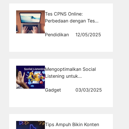
Tes CPNS Online:
Perbedaan dengan Tes
Offline dan Sistem CAT
Pendidikan
12/05/2025
Mengoptimalkan Social
Listening untuk
Menghadapi Perubahan
Tren Pasar
Gadget
03/03/2025
Tips Ampuh Bikin Konten