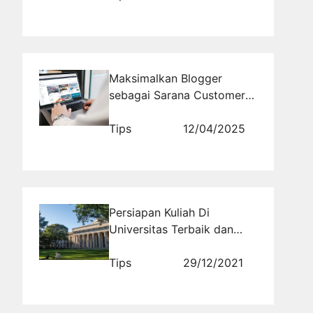
Maksimalkan Blogger
sebagai Sarana Customer
Education Bank Anda
Tips
12/04/2025
Persiapan Kuliah Di
Universitas Terbaik dan
Mendapatkan Beasiswa
Luar Negeri Bersama
Tips
29/12/2021
Schoters