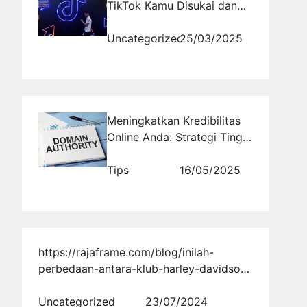
TikTok Kamu Disukai dan
Viral
Uncategorized
25/03/2025
Meningkatkan Kredibilitas
Online Anda: Strategi Tinggi
untuk Domain Authority
Tips
16/05/2025
https://rajaframe.com/blog/inilah-
perbedaan-antara-klub-harley-davidson-
hog-dan-hcj-
5fbbe3b714#google_vignette
Uncategorized
23/07/2024