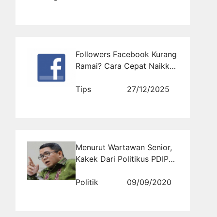
Followers Facebook Kurang
Ramai? Cara Cepat Naikkan
Popularitas Akun dengan
Jasa Follow Profesional
Tips
27/12/2025
Menurut Wartawan Senior,
Kakek Dari Politikus PDIP
Arteria Dahlan Adalah
Pendiri PKI Sumbar
Politik
09/09/2020