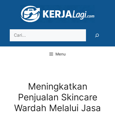
Langsung
ke
isi
Search
Menu
Meningkatkan
Penjualan Skincare
Wardah Melalui Jasa