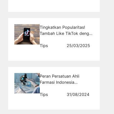
Tingkatkan Popularitas!
Tambah Like TikTok dengan
Strategi Ini
Tips
25/03/2025
Peran Persatuan Ahli
Farmasi Indonesia
Kabupaten Belitung dalam
Memajukan Pelayanan
Tips
31/08/2024
Kesehatan