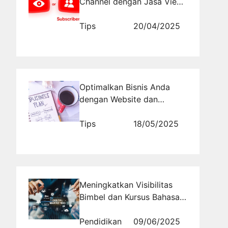
Channel dengan Jasa View
Terpercaya
Tips
20/04/2025
Optimalkan Bisnis Anda
dengan Website dan
Promosi Tanpa Biaya
Tips
18/05/2025
Meningkatkan Visibilitas
Bimbel dan Kursus Bahasa
Asing Melalui Promosi
Online yang Efektif
Pendidikan
09/06/2025