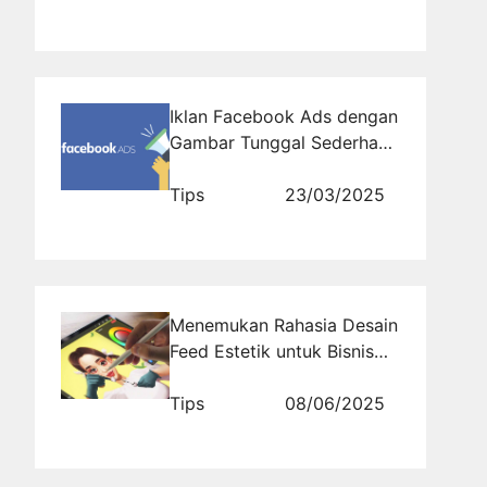
Iklan Facebook Ads dengan
Gambar Tunggal Sederhana
Namun Efektif
Tips
23/03/2025
Menemukan Rahasia Desain
Feed Estetik untuk Bisnis
yang Sukses di
rajakomen.com
Tips
08/06/2025