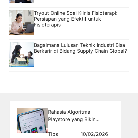
Tryout Online Soal Klinis Fisioterapi:
Persiapan yang Efektif untuk
Fisioterapis
Bagaimana Lulusan Teknik Industri Bisa
Berkarir di Bidang Supply Chain Global?
Rahasia Algoritma
Playstore yang Bikin
Aplikasi Kamu Viral! Pelajari
Strateginya
Tips
10/02/2026