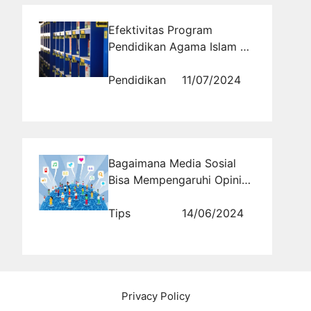
Efektivitas Program
Pendidikan Agama Islam di
Pesantren Modern Al
Masoem
Pendidikan
11/07/2024
Bagaimana Media Sosial
Bisa Mempengaruhi Opini
Publik?
Tips
14/06/2024
Privacy Policy