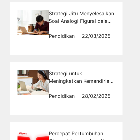
Strategi Jitu Menyelesaikan
Soal Analogi Figural dalam
Waktu Singkat
Pendidikan
22/03/2025
Strategi untuk
Meningkatkan Kemandirian
dalam Proses Belajar Saat
Menghadapi Ujian
Pendidikan
28/02/2025
Percepat Pertumbuhan