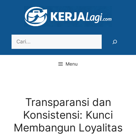
Langsung
ke
isi
Search
Menu
Transparansi dan
Konsistensi: Kunci
Membangun Loyalitas