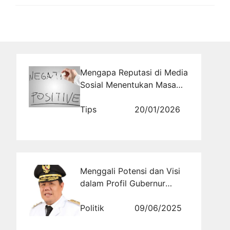
Mengapa Reputasi di Media
Sosial Menentukan Masa
Depan Bisnis
Tips
20/01/2026
Menggali Potensi dan Visi
dalam Profil Gubernur
Hidayat Arsani Provinsi
Kepulauan Bangka Belitung
Politik
09/06/2025