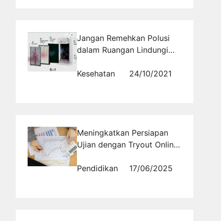
Jangan Remehkan Polusi
dalam Ruangan Lindungi
Kesehatan Paru-Paru
dengan Penggunaan Air
Kesehatan
24/10/2021
Purifier
Meningkatkan Persiapan
Ujian dengan Tryout Online
Ekonomi SMA
Pendidikan
17/06/2025