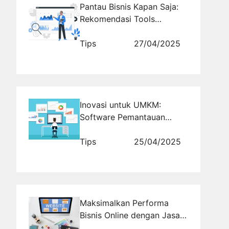
Pantau Bisnis Kapan Saja:
Rekomendasi Tools
Pemantauan Terbaik untuk
Perusahaan Modern
Tips
27/04/2025
Inovasi untuk UMKM:
Software Pemantauan
Bisnis Gratis yang Sudah
Terbukti
Tips
25/04/2025
Maksimalkan Performa
Bisnis Online dengan Jasa
Promosi Website