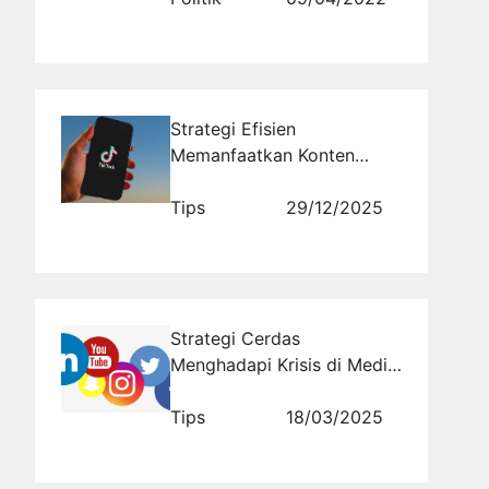
Strategi Efisien
Memanfaatkan Konten
Video Pendek untuk
Meningkatkan Brand
Tips
29/12/2025
Awareness di Era Digital
Strategi Cerdas
Menghadapi Krisis di Media
Sosial
Tips
18/03/2025