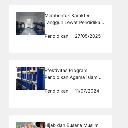
Membentuk Karakter
Tangguh Lewat Pendidikan
Pesantren
Pendidikan
27/05/2025
Efektivitas Program
Pendidikan Agama Islam di
Pesantren Modern Al
Masoem
Pendidikan
11/07/2024
Hijab dan Busana Muslim