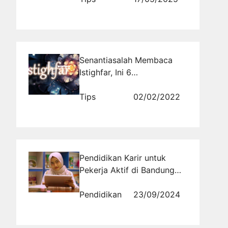
Senantiasalah Membaca
Istighfar, Ini 6
Keutamaannya, Dapat
Membuka Pintu Rezeki
Tips
02/02/2022
yang Berkah
Pendidikan Karir untuk
Pekerja Aktif di Bandung
Kelas Karyawan Ma'soem
University
Pendidikan
23/09/2024