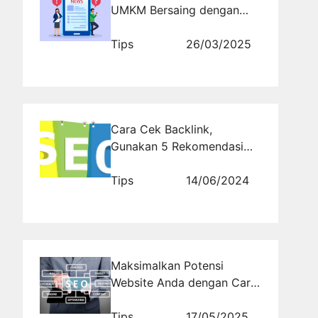
UMKM Bersaing dengan
Brand Besar
Tips
26/03/2025
Cara Cek Backlink,
Gunakan 5 Rekomendasi
Web Ini!
Tips
14/06/2024
Maksimalkan Potensi
Website Anda dengan Cara
Mengoptimalkan Halaman
Website yang Tepat
Tips
17/05/2025