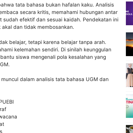
bahwa tata bahasa bukan hafalan kaku. Analisis
baca secara kritis, memahami hubungan antar
t sudah efektif dan sesuai kaidah. Pendekatan ini
k akal dan tidak membosankan.
ak belajar, tetapi karena belajar tanpa arah.
ami kelemahan sendiri. Di sinilah keunggulan
embantu siswa mengenali pola kesalahan yang
UGM.
g muncul dalam analisis tata bahasa UGM dan
 PUEBI
raf
 wacana
at
s