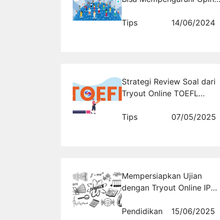
Publik?
Tips
14/06/2024
Strategi Review Soal dari
Tryout Online TOEFL
Gratis untuk Peningkatan
Skor
Tips
07/05/2025
Mempersiapkan Ujian
dengan Tryout Online IPA
Fisika
Pendidikan
15/06/2025