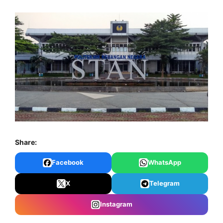
Share:
Facebook
WhatsApp
X
Telegram
Instagram