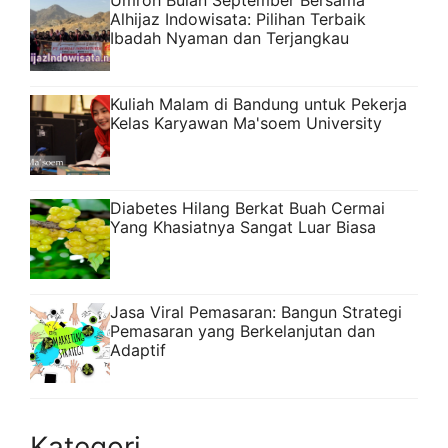
Umroh Bulan September Bersama
Alhijaz Indowisata: Pilihan Terbaik
Ibadah Nyaman dan Terjangkau
Kuliah Malam di Bandung untuk Pekerja
Kelas Karyawan Ma'soem University
Diabetes Hilang Berkat Buah Cermai
Yang Khasiatnya Sangat Luar Biasa
Jasa Viral Pemasaran: Bangun Strategi
Pemasaran yang Berkelanjutan dan
Adaptif
Kategori