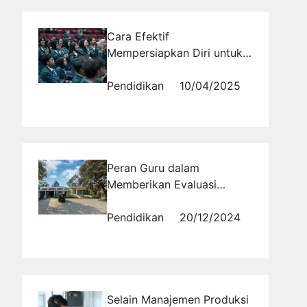
Cara Efektif
Mempersiapkan Diri untuk
Beasiswa ITB
Pendidikan
10/04/2025
Peran Guru dalam
Memberikan Evaluasi
Positif Saat Pembagian
Raport di Boarding School
Pendidikan
20/12/2024
Tingkat SMA
Selain Manajemen Produksi