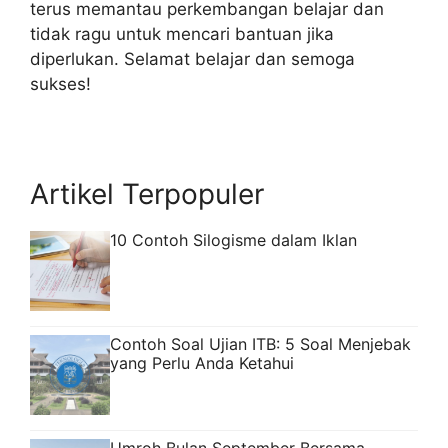
terus memantau perkembangan belajar dan
tidak ragu untuk mencari bantuan jika
diperlukan. Selamat belajar dan semoga
sukses!
Artikel Terpopuler
10 Contoh Silogisme dalam Iklan
Contoh Soal Ujian ITB: 5 Soal Menjebak
yang Perlu Anda Ketahui