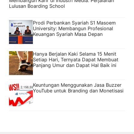
Membangun Karir di Industri Media: Perjalanan
Lulusan Boarding School
Prodi Perbankan Syariah S1 Masoem
University: Membangun Profesional
Keuangan Syariah Masa Depan
Hanya Berjalan Kaki Selama 15 Menit
Setiap Hari, Ternyata Dapat Membuat
Panjang Umur dan Dapat Hal Baik ini
Keuntungan Menggunakan Jasa Buzzer
YouTube untuk Branding dan Monetisasi