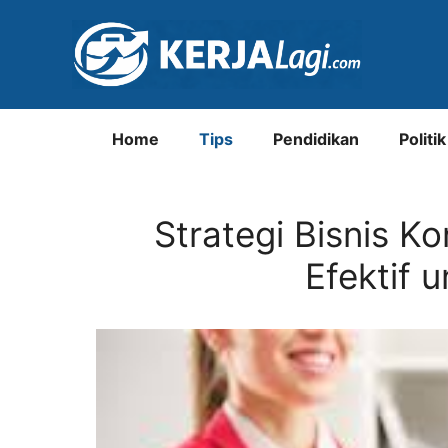
Langsung
ke
isi
Home
Tips
Pendidikan
Politik
Strategi Bisnis Ko
Efektif 