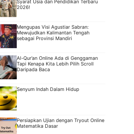
Syarat Usia dan Pendidikan Terbaru
2026!
Mengupas Visi Agustiar Sabran:
Mewujudkan Kalimantan Tengah
sebagai Provinsi Mandiri
Al-Qur’an Online Ada di Genggaman
Tapi Kenapa Kita Lebih Pilih Scroll
Daripada Baca
Senyum Indah Dalam Hidup
Persiapkan Ujian dengan Tryout Online
Matematika Dasar