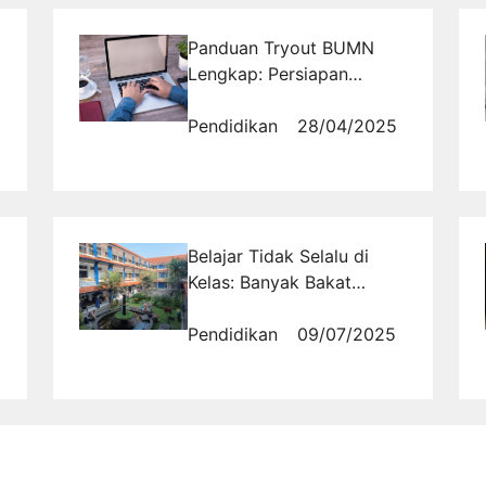
Panduan Tryout BUMN
Lengkap: Persiapan
Mental dan Fisik
Menjelang Hari H
Pendidikan
28/04/2025
Belajar Tidak Selalu di
Kelas: Banyak Bakat
Tumbuh di Luar Jam
Pelajaran
Pendidikan
09/07/2025