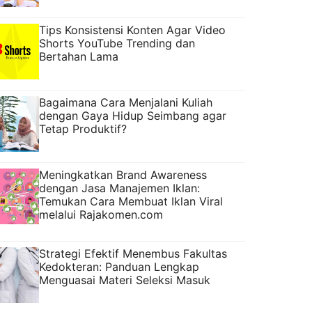
Tips Konsistensi Konten Agar Video
Shorts YouTube Trending dan
Bertahan Lama
Bagaimana Cara Menjalani Kuliah
dengan Gaya Hidup Seimbang agar
Tetap Produktif?
Meningkatkan Brand Awareness
dengan Jasa Manajemen Iklan:
Temukan Cara Membuat Iklan Viral
melalui Rajakomen.com
Strategi Efektif Menembus Fakultas
Kedokteran: Panduan Lengkap
Menguasai Materi Seleksi Masuk