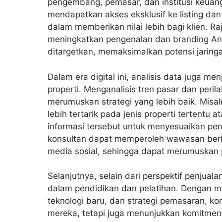
pengembang, pemasar, dan institusi keuan
mendapatkan akses eksklusif ke listing da
dalam memberikan nilai lebih bagi klien.
meningkatkan pengenalan dan branding An
ditargetkan, memaksimalkan potensi jaring
Dalam era digital ini, analisis data juga men
properti. Menganalisis tren pasar dan pe
merumuskan strategi yang lebih baik. Misa
lebih tertarik pada jenis properti tertentu a
informasi tersebut untuk menyesuaikan pe
konsultan dapat memperoleh wawasan berha
media sosial, sehingga dapat merumuskan p
Selanjutnya, selain dari perspektif penjuala
dalam pendidikan dan pelatihan. Dengan m
teknologi baru, dan strategi pemasaran, 
mereka, tetapi juga menunjukkan komitmen