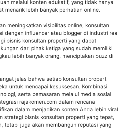
uan melalui konten edukatif, yang tidak hanya
at menarik lebih banyak perhatian online.
n meningkatkan visibilitas online, konsultan
 dengan influencer atau blogger di industri real
egi bisnis konsultan properti yang dapat
ungan dari pihak ketiga yang sudah memiliki
gkau lebih banyak orang, menciptakan buzz di
angat jelas bahwa setiap konsultan properti
ereka untuk mencapai kesuksesan. Kombinasi
ologi, serta pemasaran melalui media sosial
 Integrasi rajakomen.com dalam rencana
fikan dalam menjadikan konten Anda lebih viral
an
strategi bisnis konsultan properti
yang tepat,
n, tetapi juga akan membangun reputasi yang