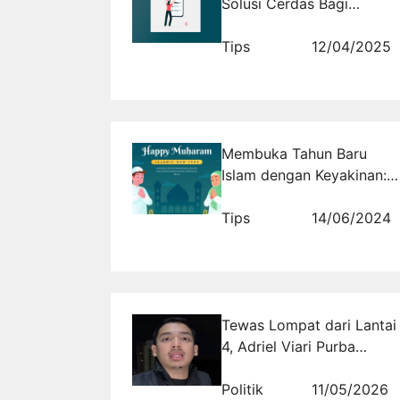
Solusi Cerdas Bagi
Promosi Bisnis Anda
Tips
12/04/2025
Membuka Tahun Baru
Islam dengan Keyakinan: 5
Strategi Menghadapi
Perubahan Hidup di Era
Tips
14/06/2024
Baru
Tewas Lompat dari Lantai
4, Adriel Viari Purba
Sebagai Majikan Utama
Ditetapkan Sebagai
Politik
11/05/2026