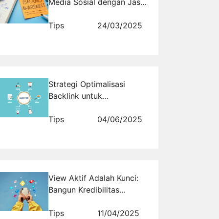
Media Sosial dengan Jasa
Viral Pembuatan Konten
Tips
24/03/2025
Strategi Optimalisasi
Backlink untuk
Meningkatkan Bisnis
Trading Anda
Tips
04/06/2025
View Aktif Adalah Kunci:
Bangun Kredibilitas
Kontenmu Sekarang
Tips
11/04/2025