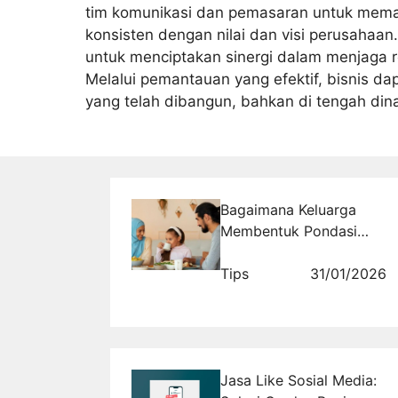
tim komunikasi dan pemasaran untuk mema
konsisten dengan nilai dan visi perusahaan.
untuk menciptakan sinergi dalam menjaga re
Melalui pemantauan yang efektif, bisnis d
yang telah dibangun, bahkan di tengah din
Bagaimana Keluarga
Membentuk Pondasi
Pendidikan Islam yang
Melekat Seumur Hidup?
Tips
31/01/2026
Jasa Like Sosial Media: