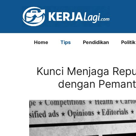
Langsung
ke
isi
Home
Tips
Pendidikan
Politik
Kunci Menjaga Reput
dengan Pemanta