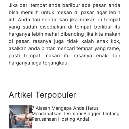
Jika dari tempat anda berlibur ada pasar, anda
bisa memilih untuk mekan di pasar agar lebih
irit. Anda tau sendiri kan jika makan di tempat
yang sudah disediakan di tempat berlibur itu
harganya lebih mahal dibanding jika kita makan
di pasar, rasanya juga tidak kalah enak kok,
asalkan anda pintar mencari tempat yang rame,
pasti tempat makan itu rasanya enak dan
harganya juga terjangkau.
Artikel Terpopuler
7 Alasan Mengapa Anda Harus
Mendapatkan Tesimoni Blogger Tentang
Perusahaan Hosting Anda!