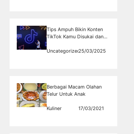
Tips Ampuh Bikin Konten
TikTok Kamu Disukai dan
Viral
Uncategorized
25/03/2025
Berbagai Macam Olahan
Telur Untuk Anak
Kuliner
17/03/2021