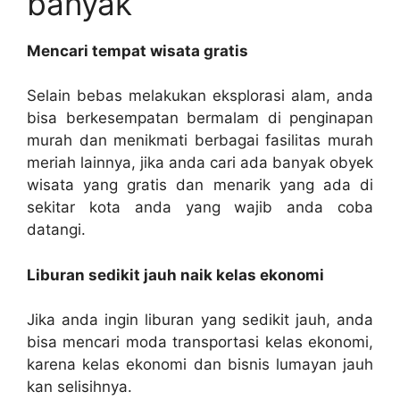
banyak
Mencari tempat wisata gratis
Selain bebas melakukan eksplorasi alam, anda
bisa berkesempatan bermalam di penginapan
murah dan menikmati berbagai fasilitas murah
meriah lainnya, jika anda cari ada banyak obyek
wisata yang gratis dan menarik yang ada di
sekitar kota anda yang wajib anda coba
datangi.
Liburan sedikit jauh naik kelas ekonomi
Jika anda ingin liburan yang sedikit jauh, anda
bisa mencari moda transportasi kelas ekonomi,
karena kelas ekonomi dan bisnis lumayan jauh
kan selisihnya.