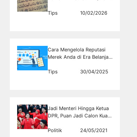
yang Dianjurkan Untuk
Dibaca!
Tips
10/02/2026
Cara Mengelola Reputasi
Merek Anda di Era Belanja
Online yang Kompetitif
Tips
30/04/2025
Jadi Menteri Hingga Ketua
DPR, Puan Jadi Calon Kuat
dari PDIP di Pilpres 2024
Politik
24/05/2021