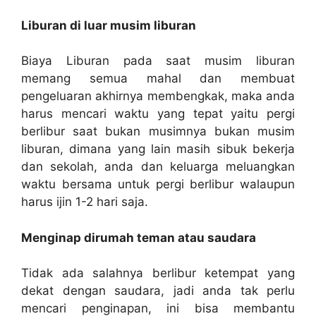
Liburan di luar musim liburan
Biaya Liburan pada saat musim liburan
memang semua mahal dan membuat
pengeluaran akhirnya membengkak, maka anda
harus mencari waktu yang tepat yaitu pergi
berlibur saat bukan musimnya bukan musim
liburan, dimana yang lain masih sibuk bekerja
dan sekolah, anda dan keluarga meluangkan
waktu bersama untuk pergi berlibur walaupun
harus ijin 1-2 hari saja.
Menginap dirumah teman atau saudara
Tidak ada salahnya berlibur ketempat yang
dekat dengan saudara, jadi anda tak perlu
mencari penginapan, ini bisa membantu