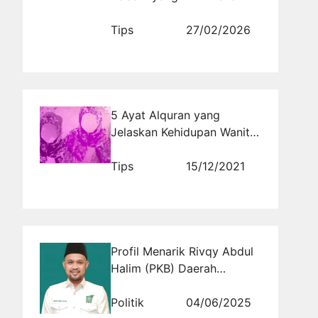
Cepat dan Enggak Stress!
Tips
27/02/2026
5 Ayat Alquran yang
Jelaskan Kehidupan Wanita
di Surga
Tips
15/12/2021
Profil Menarik Rivqy Abdul
Halim (PKB) Daerah
Pemilihan Jawa Timur IV
Politik
04/06/2025