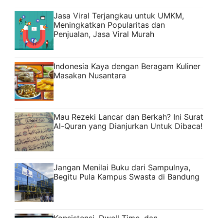
Jasa Viral Terjangkau untuk UMKM,
Meningkatkan Popularitas dan
Penjualan, Jasa Viral Murah
Indonesia Kaya dengan Beragam Kuliner
Masakan Nusantara
Mau Rezeki Lancar dan Berkah? Ini Surat
Al-Quran yang Dianjurkan Untuk Dibaca!
Jangan Menilai Buku dari Sampulnya,
Begitu Pula Kampus Swasta di Bandung
Konsistensi, Dwell Time, dan