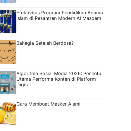
Efektivitas Program Pendidikan Agama
Islam di Pesantren Modern Al Masoem
Bahagia Setelah Berdosa?
Algoritma Sosial Media 2026: Penentu
Utama Performa Konten di Platform
Digital
Cara Membuat Masker Alami