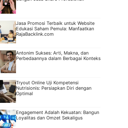
Jasa Promosi Terbaik untuk Website
Edukasi Saham Pemula: Manfaatkan
RajaBacklink.com
Antonim Sukses: Arti, Makna, dan
Perbedaannya dalam Berbagai Konteks
Tryout Online Uji Kompetensi
Nutrisionis: Persiapkan Diri dengan
Optimal
Engagement Adalah Kekuatan: Bangun
Loyalitas dan Omzet Sekaligus