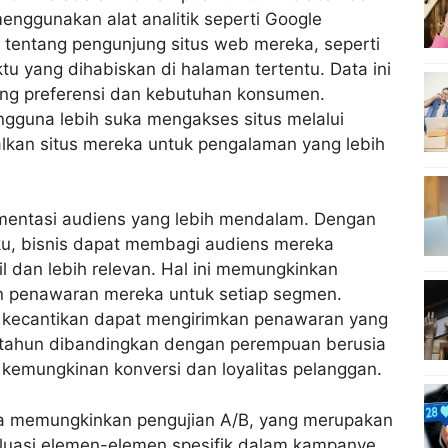
enggunakan alat analitik seperti Google
 tentang pengunjung situs web mereka, seperti
tu yang dihabiskan di halaman tertentu. Data ini
ng preferensi dan kebutuhan konsumen.
ngguna lebih suka mengakses situs melalui
lkan situs mereka untuk pengalaman yang lebih
mentasi audiens yang lebih mendalam. Dengan
u, bisnis dapat membagi audiens mereka
l dan lebih relevan. Hal ini memungkinkan
 penawaran mereka untuk setiap segmen.
k kecantikan dapat mengirimkan penawaran yang
tahun dibandingkan dengan perempuan berusia
kemungkinan konversi dan loyalitas pelanggan.
ata memungkinkan pengujian A/B, yang merupakan
luasi elemen-elemen spesifik dalam kampanye.