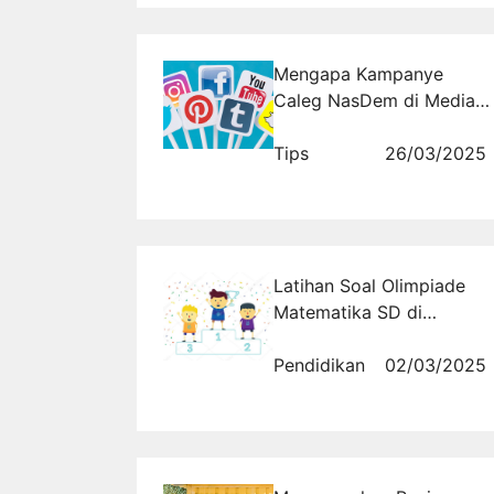
Mengapa Kampanye
Caleg NasDem di Media
Sosial Selalu Mengundang
Perhatian?
Tips
26/03/2025
Latihan Soal Olimpiade
Matematika SD di
Tryout.Id Lengkap dengan
Pembahasannya!
Pendidikan
02/03/2025