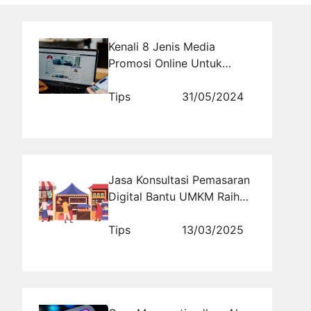
Kenali 8 Jenis Media
Promosi Online Untuk
Mengiklankan Komunitas
Anda
Tips
31/05/2024
Jasa Konsultasi Pemasaran
Digital Bantu UMKM Raih
Sukses di Dunia Online
Tips
13/03/2025