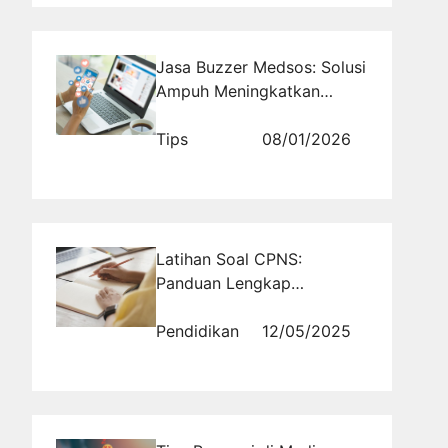
Jasa Buzzer Medsos: Solusi
Ampuh Meningkatkan
Popularitas dan
Engagement Konten
Tips
08/01/2026
Latihan Soal CPNS:
Panduan Lengkap
Persiapan Seleksi
Kompetensi Dasar
Pendidikan
12/05/2025