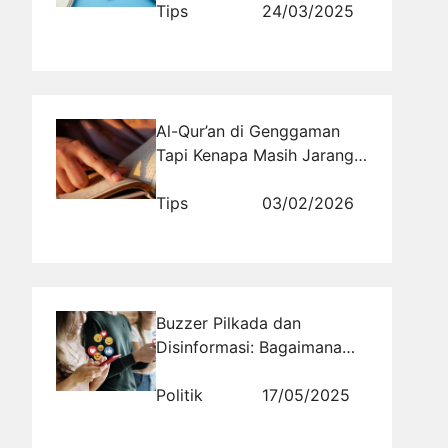
Tips
24/03/2025
Al-Qur’an di Genggaman
Tapi Kenapa Masih Jarang
Dibaca Padahal Scroll
Nggak Pernah Absen
Tips
03/02/2026
Buzzer Pilkada dan
Disinformasi: Bagaimana
Rajakomen.com Dapat
Membantu Menangkal
Politik
17/05/2025
Berita Palsu