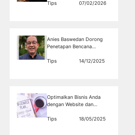
Kemudahan Digital
Tips
07/02/2026
Anies Baswedan Dorong
Penetapan Bencana
Nasional untuk
Mempercepat Penanganan
Tips
14/12/2025
di Sumut dan Sumbar
Optimalkan Bisnis Anda
dengan Website dan
Promosi Tanpa Biaya
Tips
18/05/2025