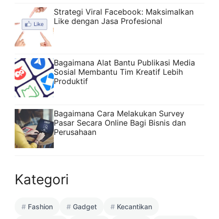
Strategi Viral Facebook: Maksimalkan
Like dengan Jasa Profesional
Bagaimana Alat Bantu Publikasi Media
Sosial Membantu Tim Kreatif Lebih
Produktif
Bagaimana Cara Melakukan Survey
Pasar Secara Online Bagi Bisnis dan
Perusahaan
Kategori
Fashion
Gadget
Kecantikan