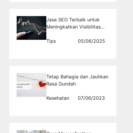
Jasa SEO Terbaik untuk
Meningkatkan Visibilitas
Website Indikator Forex
Akurat
Tips
05/06/2025
Tetap Bahagia dan Jauhkan
Rasa Gundah
Kesehatan
07/06/2023