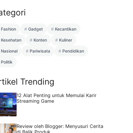
ategori
Fashion
Gadget
Kecantikan
Kesehatan
Konten
Kuliner
Nasional
Pariwisata
Pendidikan
Politik
rtikel Trending
12 Alat Penting untuk Memulai Karir
Streaming Game
Review oleh Blogger: Menyusuri Cerita
di Balik Produk