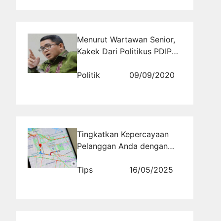
Menurut Wartawan Senior,
Kakek Dari Politikus PDIP
Arteria Dahlan Adalah
Pendiri PKI Sumbar
Politik
09/09/2020
Tingkatkan Kepercayaan
Pelanggan Anda dengan
Jasa Review Google Maps
Profesional di
Tips
16/05/2025
Rajakomen.com