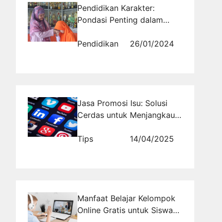
Pendidikan Karakter:
Pondasi Penting dalam
Pembentukan Individu
Berkualitas
Pendidikan
26/01/2024
Jasa Promosi Isu: Solusi
Cerdas untuk Menjangkau
Audiens Lebih Luas
Tips
14/04/2025
Manfaat Belajar Kelompok
Online Gratis untuk Siswa
SMA