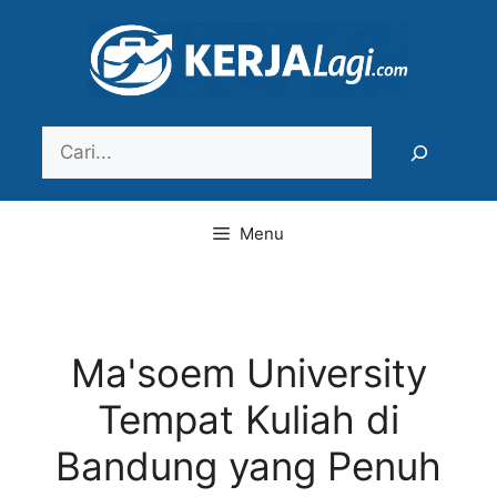
Langsung
ke
isi
Search
Menu
Ma'soem University
Tempat Kuliah di
Bandung yang Penuh