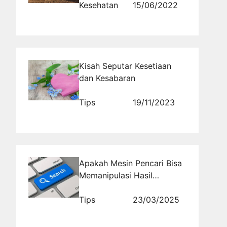
Panjang Umur dan Dapat
Kesehatan
15/06/2022
Hal Baik ini
Kisah Seputar Kesetiaan
dan Kesabaran
Tips
19/11/2023
Apakah Mesin Pencari Bisa
Memanipulasi Hasil
Pencarian? Bagaimana
Filter Algoritma Bekerja?
Tips
23/03/2025