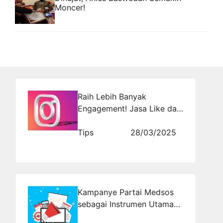
Moncer!
Raih Lebih Banyak
Engagement! Jasa Like dan
Komentar Instagram yang
Terpercaya
Tips
28/03/2025
Kampanye Partai Medsos
sebagai Instrumen Utama
Komunikasi Politik Digital