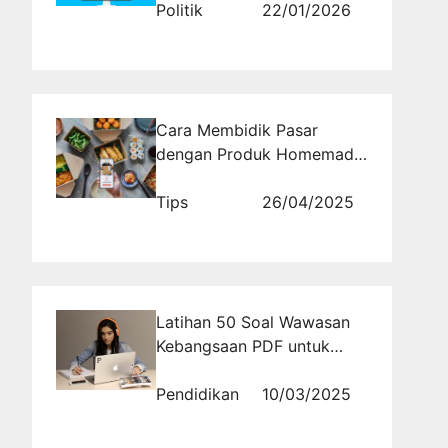
Politik
22/01/2026
Cara Membidik Pasar
dengan Produk Homemade
Laris di Era Digital
Tips
26/04/2025
Latihan 50 Soal Wawasan
Kebangsaan PDF untuk
Mengasah Pemahaman
Kebangsaan
Pendidikan
10/03/2025