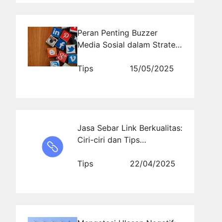
Peran Penting Buzzer
Media Sosial dalam Strategi
Pemasaran Digital:
Temukan Solusinya di
Tips
15/05/2025
Rajakomen.com
Jasa Sebar Link Berkualitas:
Ciri-ciri dan Tips
Menemukannya
Tips
22/04/2025