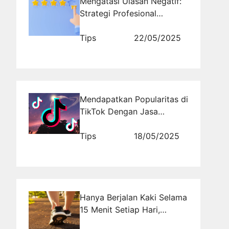
Mengatasi Ulasan Negatif:
Strategi Profesional
Menaikkan Rating Aplikasi
Tips
22/05/2025
Mendapatkan Popularitas di
TikTok Dengan Jasa
Followers dari
Rajakomen.com
Tips
18/05/2025
Hanya Berjalan Kaki Selama
15 Menit Setiap Hari,
Ternyata Dapat Membuat