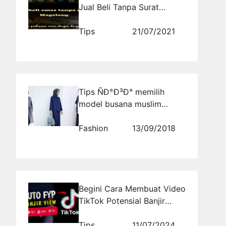
Jual Beli Tanpa Surat
Terpercaya
Tips
21/07/2021
Tips ÑÐ°Ð³Ð° memilih
model busana muslim
Modern Masa Kini
Fashion
13/09/2018
Begini Cara Membuat Video
TikTok Potensial Banjir
View
Tips
11/07/2024