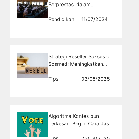
Berprestasi dalam
Pembelajaran Agama Islam
di SMA Boarding School Al
Pendidikan
11/07/2024
Masoem
Strategi Reseller Sukses di
Sosmed: Meningkatkan
Penjualan dengan Cerdas
Tips
03/06/2025
Algoritma Kontes pun
Terkesan! Begini Cara Jasa
Vote Aktif Meningkatkan
Validitas Hasil Akhir!
Tips
25/04/2025