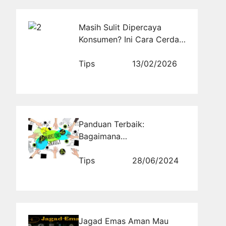
Masih Sulit Dipercaya
Konsumen? Ini Cara Cerdas
Membangun Brand Lewat
Blogger!
Tips
13/02/2026
Panduan Terbaik:
Bagaimana
Mempromosikan Property
Anda dengan Cepat dan
Tips
28/06/2024
Efektif Melalui Internet!
Jagad Emas Aman Mau