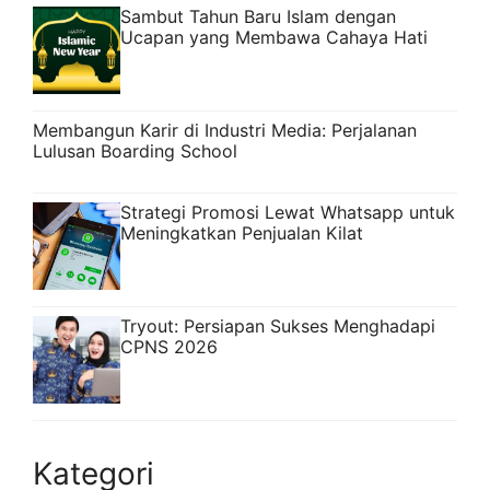
Sambut Tahun Baru Islam dengan
Ucapan yang Membawa Cahaya Hati
Membangun Karir di Industri Media: Perjalanan
Lulusan Boarding School
Strategi Promosi Lewat Whatsapp untuk
Meningkatkan Penjualan Kilat
Tryout: Persiapan Sukses Menghadapi
CPNS 2026
Kategori