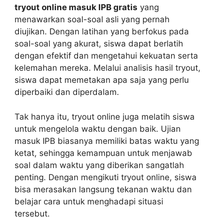
tryout online masuk IPB gratis
yang
menawarkan soal-soal asli yang pernah
diujikan. Dengan latihan yang berfokus pada
soal-soal yang akurat, siswa dapat berlatih
dengan efektif dan mengetahui kekuatan serta
kelemahan mereka. Melalui analisis hasil tryout,
siswa dapat memetakan apa saja yang perlu
diperbaiki dan diperdalam.
Tak hanya itu, tryout online juga melatih siswa
untuk mengelola waktu dengan baik. Ujian
masuk IPB biasanya memiliki batas waktu yang
ketat, sehingga kemampuan untuk menjawab
soal dalam waktu yang diberikan sangatlah
penting. Dengan mengikuti tryout online, siswa
bisa merasakan langsung tekanan waktu dan
belajar cara untuk menghadapi situasi
tersebut.