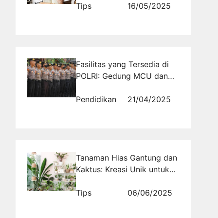
Tips
16/05/2025
Fasilitas yang Tersedia di
POLRI: Gedung MCU dan
Rawat Inap di RS Polri Said
Sukanto
Pendidikan
21/04/2025
Tanaman Hias Gantung dan
Kaktus: Kreasi Unik untuk
Kolektor
Tips
06/06/2025