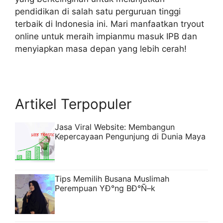
pendidikan di salah satu perguruan tinggi
terbaik di Indonesia ini. Mari manfaatkan tryout
online untuk meraih impianmu masuk IPB dan
menyiapkan masa depan yang lebih cerah!
Artikel Terpopuler
Jasa Viral Website: Membangun
Kepercayaan Pengunjung di Dunia Maya
Tips Memilih Busana Muslimah
Perempuan YÐ°ng BÐ°Ñ–k