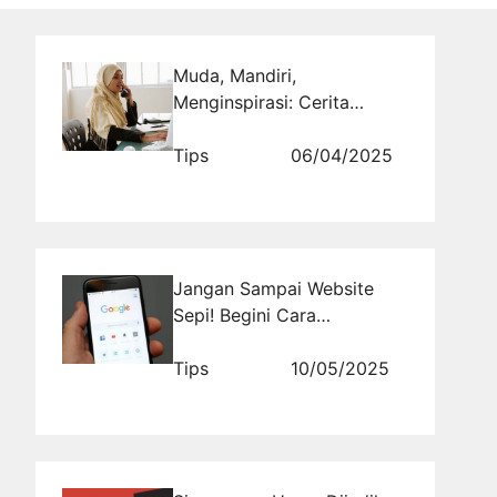
Muda, Mandiri,
Menginspirasi: Cerita
Pengusaha Hijab yang
Menyentuh Hati
Tips
06/04/2025
Jangan Sampai Website
Sepi! Begini Cara
Membuatnya Viral di
Google
Tips
10/05/2025