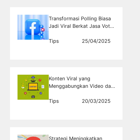
Transformasi Polling Biasa
Jadi Viral Berkat Jasa Vote
Facebook!
Tips
25/04/2025
Konten Viral yang
Menggabungkan Video dan
Musik: Resep Sederhana
untuk Sukses Besar
Tips
20/03/2025
Strategi Meningkatkan