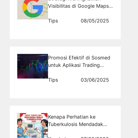
Visibilitas di Google Maps
untuk Pelaku Usaha Kecil
Tips
08/05/2025
Promosi Efektif di Sosmed
untuk Aplikasi Trading
Saham Bersama
Rajakomen.com
Tips
03/06/2025
Kenapa Perhatian ke
Tuberkulosis Mendadak
Jadi Sorotan Dunia