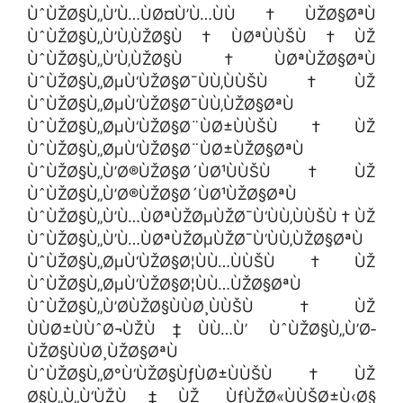
ÙˆÙŽØ§Ù„Ù’Ù…ÙØ¤Ù’Ù…ÙÙ†ÙŽØ§ØªÙ
ÙˆÙŽØ§Ù„Ù’Ù‚ÙŽØ§Ù†ÙØªÙÙŠÙ†ÙŽ
ÙˆÙŽØ§Ù„Ù’Ù‚ÙŽØ§Ù†ÙØªÙŽØ§ØªÙ
ÙˆÙŽØ§Ù„ØµÙ‘ÙŽØ§Ø¯ÙÙ‚ÙÙŠÙ†ÙŽ
ÙˆÙŽØ§Ù„ØµÙ‘ÙŽØ§Ø¯ÙÙ‚ÙŽØ§ØªÙ
ÙˆÙŽØ§Ù„ØµÙ‘ÙŽØ§Ø¨ÙØ±ÙÙŠÙ†ÙŽ
ÙˆÙŽØ§Ù„ØµÙ‘ÙŽØ§Ø¨ÙØ±ÙŽØ§ØªÙ
ÙˆÙŽØ§Ù„Ù’Ø®ÙŽØ§Ø´ÙØ¹ÙÙŠÙ†ÙŽ
ÙˆÙŽØ§Ù„Ù’Ø®ÙŽØ§Ø´ÙØ¹ÙŽØ§ØªÙ
ÙˆÙŽØ§Ù„Ù’Ù…ÙØªÙŽØµÙŽØ¯Ù‘ÙÙ‚ÙÙŠÙ†ÙŽ
ÙˆÙŽØ§Ù„Ù’Ù…ÙØªÙŽØµÙŽØ¯Ù‘ÙÙ‚ÙŽØ§ØªÙ
ÙˆÙŽØ§Ù„ØµÙ‘ÙŽØ§Ø¦ÙÙ…ÙÙŠÙ†ÙŽ
ÙˆÙŽØ§Ù„ØµÙ‘ÙŽØ§Ø¦ÙÙ…ÙŽØ§ØªÙ
ÙˆÙŽØ§Ù„Ù’Ø­ÙŽØ§ÙÙØ¸ÙÙŠÙ†ÙŽ
ÙÙØ±ÙÙˆØ¬ÙŽÙ‡ÙÙ…Ù’ ÙˆÙŽØ§Ù„Ù’Ø­
ÙŽØ§ÙÙØ¸ÙŽØ§ØªÙ
ÙˆÙŽØ§Ù„Ø°Ù‘ÙŽØ§ÙƒÙØ±ÙÙŠÙ†ÙŽ
Ø§Ù„Ù„Ù‘ÙŽÙ‡ÙŽ ÙƒÙŽØ«ÙÙŠØ±Ù‹Ø§