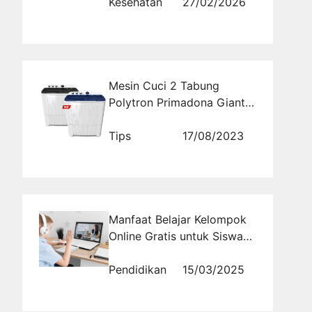
Sekarang
Kesehatan
27/02/2026
Mesin Cuci 2 Tabung
Polytron Primadona Giant
Akan Mengubah Cara Anda
Mencuci
Tips
17/08/2023
Manfaat Belajar Kelompok
Online Gratis untuk Siswa
SMA
Pendidikan
15/03/2025