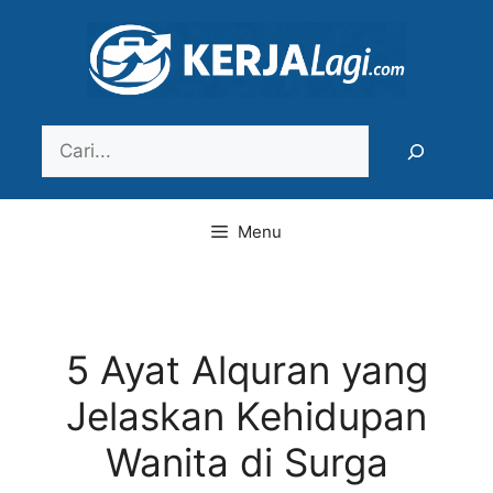
Langsung
ke
isi
Search
Menu
5 Ayat Alquran yang
Jelaskan Kehidupan
Wanita di Surga