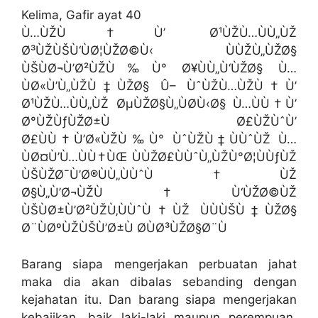
Kelima, Gafir ayat 40
Ù…ÙŽÙ†Ù’ Ø¹ÙŽÙ…ÙÙ„ÙŽ
Ø³ÙŽÙŠÙ‘ÙØ¦ÙŽØ©Ù‹ ÙÙŽÙ„ÙŽØ§
ÙŠÙØ¬Ù’Ø²ÙŽÙ‰Ù° Ø¥ÙÙ„Ù‘ÙŽØ§ Ù…
ÙØ«Ù’Ù„ÙŽÙ‡ÙŽØ§ Û– ÙˆÙŽÙ…ÙŽÙ†Ù’
Ø¹ÙŽÙ…ÙÙ„ÙŽ ØµÙŽØ§Ù„ÙØ­Ù‹Ø§ Ù…ÙÙ†Ù’
Ø°ÙŽÙƒÙŽØ±Ù Ø£ÙŽÙˆÙ’
Ø£ÙÙ†Ù’Ø«ÙŽÙ‰Ù° ÙˆÙŽÙ‡ÙÙˆÙŽ Ù…
ÙØ¤Ù’Ù…ÙÙ†ÙŒ ÙÙŽØ£ÙÙˆÙ„ÙŽÙ°Ø¦ÙÙƒÙŽ
ÙŠÙŽØ¯Ù’Ø®ÙÙ„ÙÙˆÙ†ÙŽ
Ø§Ù„Ù’Ø¬ÙŽÙ†Ù‘ÙŽØ©ÙŽ
ÙŠÙØ±Ù’Ø²ÙŽÙ‚ÙÙˆÙ†ÙŽ ÙÙÙŠÙ‡ÙŽØ§
Ø¨ÙØºÙŽÙŠÙ’Ø±Ù Ø­ÙØ³ÙŽØ§Ø¨Ù
Barang siapa mengerjakan perbuatan jahat
maka dia akan dibalas sebanding dengan
kejahatan itu. Dan barang siapa mengerjakan
kebajikan, baik laki-laki maupun perempuan,