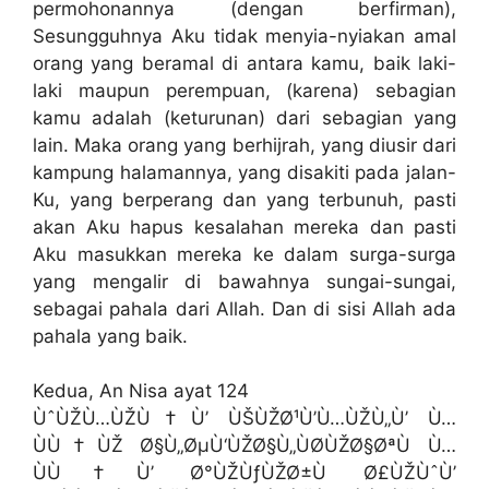
permohonannya (dengan berfirman),
Sesungguhnya Aku tidak menyia-nyiakan amal
orang yang beramal di antara kamu, baik laki-
laki maupun perempuan, (karena) sebagian
kamu adalah (keturunan) dari sebagian yang
lain. Maka orang yang berhijrah, yang diusir dari
kampung halamannya, yang disakiti pada jalan-
Ku, yang berperang dan yang terbunuh, pasti
akan Aku hapus kesalahan mereka dan pasti
Aku masukkan mereka ke dalam surga-surga
yang mengalir di bawahnya sungai-sungai,
sebagai pahala dari Allah. Dan di sisi Allah ada
pahala yang baik.
Kedua, An Nisa ayat 124
ÙˆÙŽÙ…ÙŽÙ†Ù’ ÙŠÙŽØ¹Ù’Ù…ÙŽÙ„Ù’ Ù…
ÙÙ†ÙŽ Ø§Ù„ØµÙ‘ÙŽØ§Ù„ÙØ­ÙŽØ§ØªÙ Ù…
ÙÙ†Ù’ Ø°ÙŽÙƒÙŽØ±Ù Ø£ÙŽÙˆÙ’