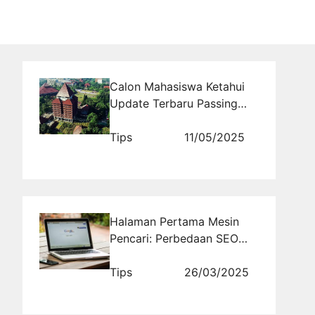
Calon Mahasiswa Ketahui
Update Terbaru Passing
Grade SNBT UI 2026 untuk
Semua Jurusan
Tips
11/05/2025
Halaman Pertama Mesin
Pencari: Perbedaan SEO
On-Page dan Off-Page
dalam Meningkatkan
Tips
26/03/2025
Peringkat