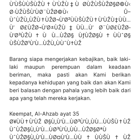
Ù’ÙŠÙÙŠÙŽÙ†Ù‘ÙŽÙ‡Ù Ø­ÙŽÙŠÙŽØ§Ø©Ù‹
Ø·ÙŽÙŠÙ‘ÙØ¨ÙŽØ©Ù‹ Û–
ÙˆÙŽÙ„ÙŽÙ†ÙŽØ¬Ù’Ø²ÙÙŠÙŽÙ†Ù‘ÙŽÙ‡ÙÙ…
Ù’ Ø£ÙŽØ¬Ù’Ø±ÙŽÙ‡ÙÙ…Ù’ Ø¨ÙØ£ÙŽØ­
Ù’Ø³ÙŽÙ†Ù Ù…ÙŽØ§ ÙƒÙŽØ§Ù†ÙÙˆØ§
ÙŠÙŽØ¹Ù’Ù…ÙŽÙ„ÙÙˆÙ†ÙŽ
Barang siapa mengerjakan kebajikan, baik laki-
laki maupun perempuan dalam keadaan
beriman, maka pasti akan Kami berikan
kepadanya kehidupan yang baik dan akan Kami
beri balasan dengan pahala yang lebih baik dari
apa yang telah mereka kerjakan.
Keempat, Al-Ahzab ayat 35
Ø¥ÙÙ†Ù‘ÙŽ Ø§Ù„Ù’Ù…ÙØ³Ù’Ù„ÙÙ…ÙÙŠÙ†ÙŽ
ÙˆÙŽØ§Ù„Ù’Ù…ÙØ³Ù’Ù„ÙÙ…ÙŽØ§ØªÙ
ÙˆÙŽØ§Ù„Ù’Ù…ÙØ¤Ù’Ù…ÙÙ†ÙÙŠÙ†ÙŽ