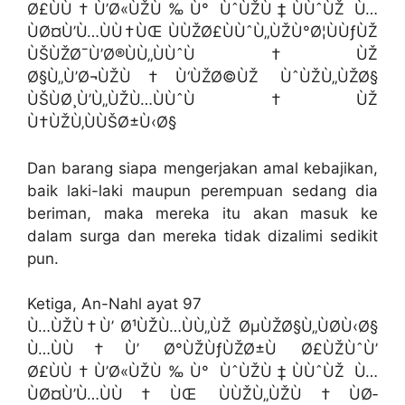
Ø£ÙÙ†Ù’Ø«ÙŽÙ‰Ù° ÙˆÙŽÙ‡ÙÙˆÙŽ Ù…
ÙØ¤Ù’Ù…ÙÙ†ÙŒ ÙÙŽØ£ÙÙˆÙ„ÙŽÙ°Ø¦ÙÙƒÙŽ
ÙŠÙŽØ¯Ù’Ø®ÙÙ„ÙÙˆÙ†ÙŽ
Ø§Ù„Ù’Ø¬ÙŽÙ†Ù‘ÙŽØ©ÙŽ ÙˆÙŽÙ„ÙŽØ§
ÙŠÙØ¸Ù’Ù„ÙŽÙ…ÙÙˆÙ†ÙŽ
Ù†ÙŽÙ‚ÙÙŠØ±Ù‹Ø§
Dan barang siapa mengerjakan amal kebajikan,
baik laki-laki maupun perempuan sedang dia
beriman, maka mereka itu akan masuk ke
dalam surga dan mereka tidak dizalimi sedikit
pun.
Ketiga, An-Nahl ayat 97
Ù…ÙŽÙ†Ù’ Ø¹ÙŽÙ…ÙÙ„ÙŽ ØµÙŽØ§Ù„ÙØ­Ù‹Ø§
Ù…ÙÙ†Ù’ Ø°ÙŽÙƒÙŽØ±Ù Ø£ÙŽÙˆÙ’
Ø£ÙÙ†Ù’Ø«ÙŽÙ‰Ù° ÙˆÙŽÙ‡ÙÙˆÙŽ Ù…
ÙØ¤Ù’Ù…ÙÙ†ÙŒ ÙÙŽÙ„ÙŽÙ†ÙØ­