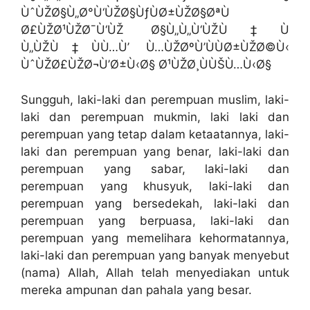
ÙˆÙŽØ§Ù„Ø°Ù‘ÙŽØ§ÙƒÙØ±ÙŽØ§ØªÙ
Ø£ÙŽØ¹ÙŽØ¯Ù‘ÙŽ Ø§Ù„Ù„Ù‘ÙŽÙ‡Ù
Ù„ÙŽÙ‡ÙÙ…Ù’ Ù…ÙŽØºÙ’ÙÙØ±ÙŽØ©Ù‹
ÙˆÙŽØ£ÙŽØ¬Ù’Ø±Ù‹Ø§ Ø¹ÙŽØ¸ÙÙŠÙ…Ù‹Ø§
Sungguh, laki-laki dan perempuan muslim, laki-
laki dan perempuan mukmin, laki laki dan
perempuan yang tetap dalam ketaatannya, laki-
laki dan perempuan yang benar, laki-laki dan
perempuan yang sabar, laki-laki dan
perempuan yang khusyuk, laki-laki dan
perempuan yang bersedekah, laki-laki dan
perempuan yang berpuasa, laki-laki dan
perempuan yang memelihara kehormatannya,
laki-laki dan perempuan yang banyak menyebut
(nama) Allah, Allah telah menyediakan untuk
mereka ampunan dan pahala yang besar.