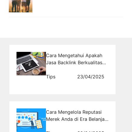
Cara Mengetahui Apakah
Jasa Backlink Berkualitas
yang Kamu Pakai Benar-
benar Efektif
Tips
23/04/2025
Cara Mengelola Reputasi
Merek Anda di Era Belanja
Online yang Kompetitif