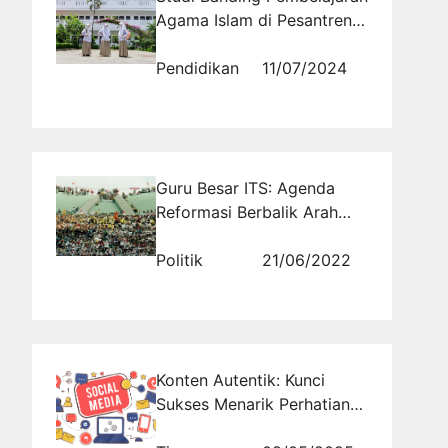
Agama Islam di Pesantren
Modern dan Tradisional:
Kasus Al Masoem
Pendidikan
11/07/2024
Guru Besar ITS: Agenda
Reformasi Berbalik Arah
Menuju Orde Lama Bahkan
Jauh Lebih Buruk!
Politik
21/06/2022
Konten Autentik: Kunci
Sukses Menarik Perhatian
Audiens di Era Digital