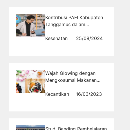
Kontribusi PAFI Kabupaten
Tanggamus dalam
Meningkatkan Kesehatan
Masyarakat
Kesehatan
25/08/2024
Wajah Glowing dengan
Mengkosumsi Makanan
Sehat
Kecantikan
16/03/2023
Studi Banding Pembelajaran