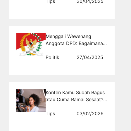
Tips
30/04/2025
Menggali Wewenang
Anggota DPD: Bagaimana
Mereka Mempengaruhi
Kebijakan Publik?
Politik
27/04/2025
Konten Kamu Sudah Bagus
atau Cuma Ramai Sesaat?
Ini Jawaban yang Sering
Bikin Kaget
Tips
03/02/2026