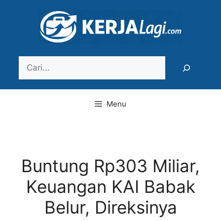
Langsung
ke
isi
Search
Menu
Buntung Rp303 Miliar,
Keuangan KAI Babak
Belur, Direksinya