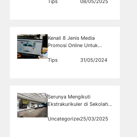
Tips
08/05/2025
Kenali 8 Jenis Media
Promosi Online Untuk
Mengiklankan Komunitas
Anda
Tips
31/05/2024
Serunya Mengikuti
Ekstrakurikuler di Sekolah,
Gak Bakal Nyesel!
Uncategorized
25/03/2025