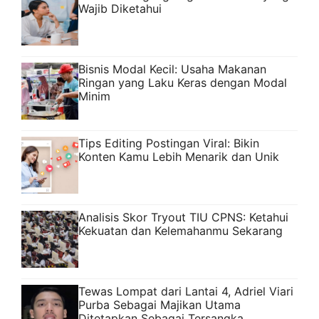
Wajib Diketahui
Bisnis Modal Kecil: Usaha Makanan
Ringan yang Laku Keras dengan Modal
Minim
Tips Editing Postingan Viral: Bikin
Konten Kamu Lebih Menarik dan Unik
Analisis Skor Tryout TIU CPNS: Ketahui
Kekuatan dan Kelemahanmu Sekarang
Tewas Lompat dari Lantai 4, Adriel Viari
Purba Sebagai Majikan Utama
Ditetapkan Sebagai Tersangka