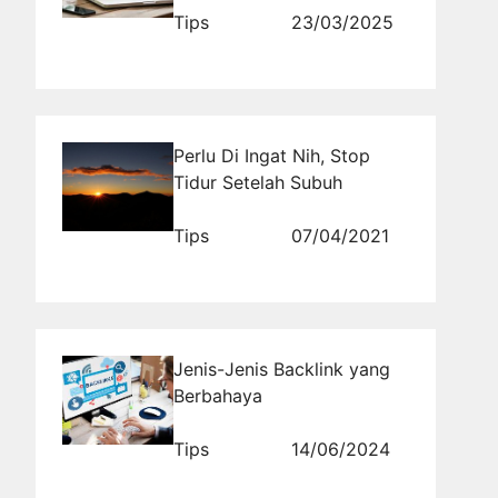
yang Digunakan Pesaing
Tips
23/03/2025
Perlu Di Ingat Nih, Stop
Tidur Setelah Subuh
Tips
07/04/2021
Jenis-Jenis Backlink yang
Berbahaya
Tips
14/06/2024