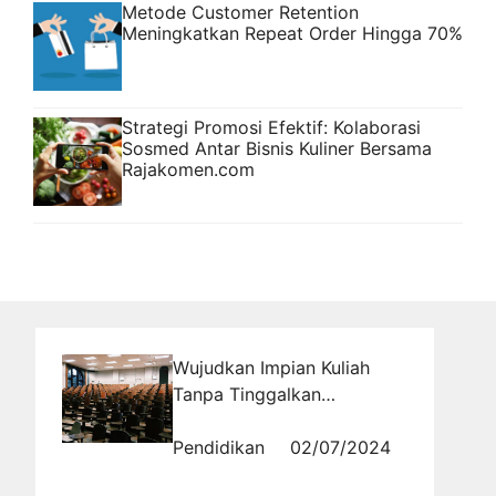
Metode Customer Retention
Meningkatkan Repeat Order Hingga 70%
Strategi Promosi Efektif: Kolaborasi
Sosmed Antar Bisnis Kuliner Bersama
Rajakomen.com
Wujudkan Impian Kuliah
Tanpa Tinggalkan
Pekerjaan di Ma'soem
University
Pendidikan
02/07/2024