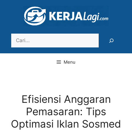
Langsung
ke
isi
Search
Menu
Efisiensi Anggaran
Pemasaran: Tips
Optimasi Iklan Sosmed