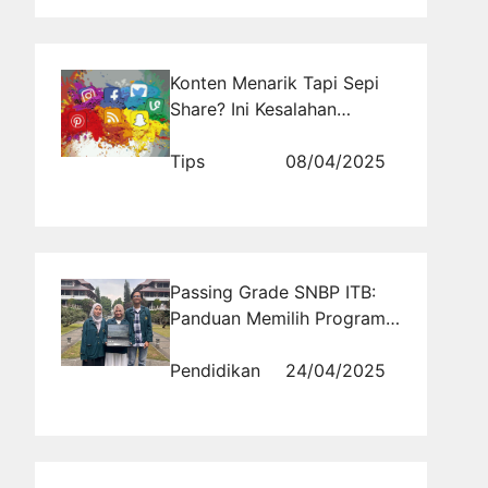
Konten Menarik Tapi Sepi
Share? Ini Kesalahan
Umumnya
Tips
08/04/2025
Passing Grade SNBP ITB:
Panduan Memilih Program
Studi Berdasarkan Minat
dan Kemampuan
Pendidikan
24/04/2025