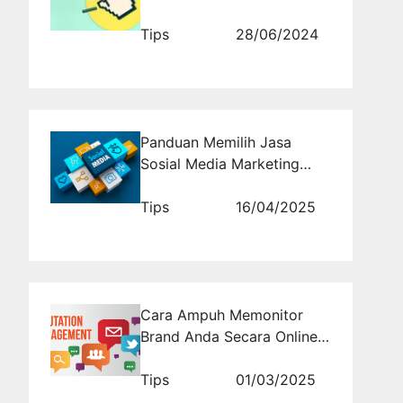
Banyak Viewer dan
Subscriber di Youtube
Tips
28/06/2024
Panduan Memilih Jasa
Sosial Media Marketing
yang Tepat
Tips
16/04/2025
Cara Ampuh Memonitor
Brand Anda Secara Online
dengan RajaMonitoring.com
Tips
01/03/2025