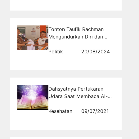
Tonton Taufik Rachman
Mengundurkan Diri dari
Ketua Dewan Pakar PKS
Kabupaten Bandung
Politik
20/08/2024
Dahsyatnya Pertukaran
Udara Saat Membaca Al-
Qurâ€™an
Kesehatan
09/07/2021