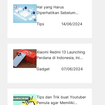
Hal yang Harus
Diperhatikan Sebelum
Memasang Backlink
Berkualitas
Tips
14/06/2024
Xiaomi Redmi 13 Launching
Perdana di Indonesia, Ini
Spek dan Harga Resminya
Gadget
07/06/2024
Tips dan Trik buat Youtuber
Pemula agar Memiliki