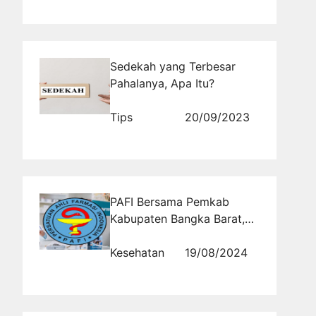
Sedekah yang Terbesar
Pahalanya, Apa Itu?
Tips
20/09/2023
PAFI Bersama Pemkab
Kabupaten Bangka Barat,
Wujudkan Transformasi
Layanan Kesehatan Bagi
Kesehatan
19/08/2024
Masyarakat