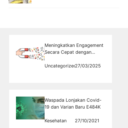
Meningkatkan Engagement
Secara Cepat dengan
Bantuan Jasa Buzzer
Profesional
Uncategorized
27/03/2025
Waspada Lonjakan Covid-
19 dan Varian Baru E484K
Kesehatan
27/10/2021