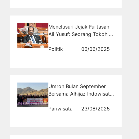
Menelusuri Jejak Furtasan
Ali Yusuf: Seorang Tokoh di
Banten II
Politik
06/06/2025
Umroh Bulan September
Bersama Alhijaz Indowisata:
Pilihan Terbaik Ibadah
Nyaman dan Terjangkau
Pariwisata
23/08/2025