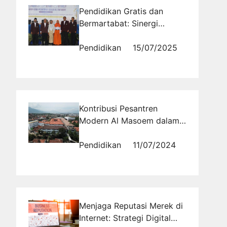
Pendidikan Gratis dan
Bermartabat: Sinergi
Pemerintah dan Swasta
untuk Anak Rentan
Pendidikan
15/07/2025
Kontribusi Pesantren
Modern Al Masoem dalam
Pendidikan Agama Islam di
Indonesia
Pendidikan
11/07/2024
Menjaga Reputasi Merek di
Internet: Strategi Digital