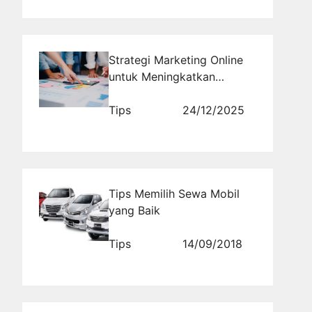
Strategi Marketing Online
untuk Meningkatkan
Performa Bisnis Digital
2026
Tips
24/12/2025
Tips Memilih Sewa Mobil
yang Baik
Tips
14/09/2018