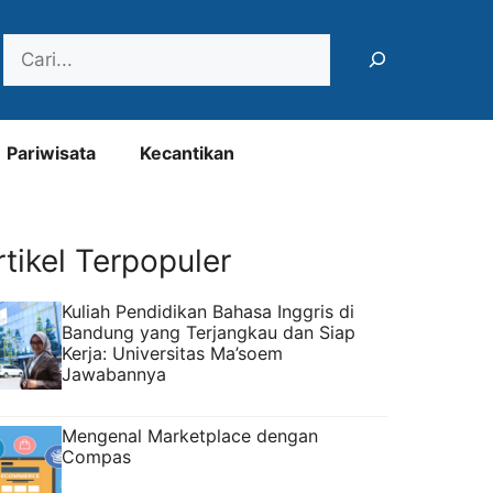
Search
Pariwisata
Kecantikan
rtikel Terpopuler
Kuliah Pendidikan Bahasa Inggris di
Bandung yang Terjangkau dan Siap
Kerja: Universitas Ma’soem
Jawabannya
Mengenal Marketplace dengan
Compas