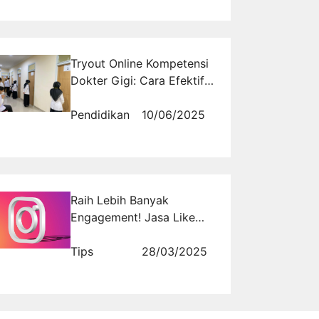
Tryout Online Kompetensi
Dokter Gigi: Cara Efektif
Menghadapi Ujian dengan
Persiapan Mental yang
Pendidikan
10/06/2025
Matang
Raih Lebih Banyak
Engagement! Jasa Like
dan Komentar Instagram
yang Terpercaya
Tips
28/03/2025