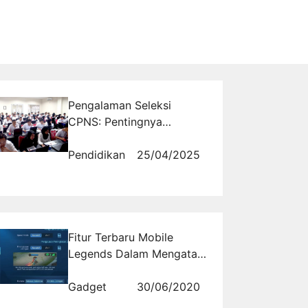
Pengalaman Seleksi
CPNS: Pentingnya
Dukungan Keluarga dan
Teman
Pendidikan
25/04/2025
Fitur Terbaru Mobile
Legends Dalam Mengatasi
Lag Saat Sinyal Lemah
Gadget
30/06/2020