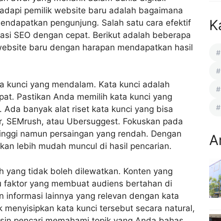
hadapi pemilik website baru adalah bagaimana
K
mendapatkan pengunjung. Salah satu cara efektif
asi SEO dengan cepat
. Berikut adalah beberapa
 website baru dengan harapan mendapatkan hasil
ta kunci yang mendalam. Kata kunci adalah
t. Pastikan Anda memilih kata kunci yang
 Ada banyak alat riset kata kunci yang bisa
r, SEMrush, atau Ubersuggest. Fokuskan pada
tinggi namun persaingan yang rendah. Dengan
A
kan lebih mudah muncul di hasil pencarian.
h yang tidak boleh dilewatkan. Konten yang
tu faktor yang membuat audiens bertahan di
an informasi lainnya yang relevan dengan kata
k menyisipkan kata kunci tersebut secara natural,
sin pencari memahami topik yang Anda bahas