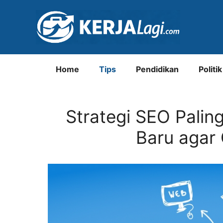
Langsung
ke
isi
Home
Tips
Pendidikan
Politik
Strategi SEO Paling
Baru agar 