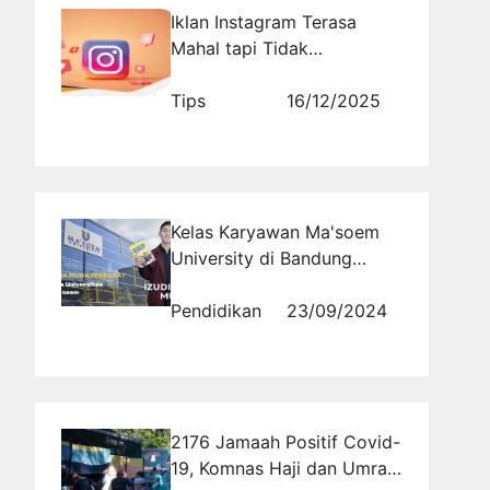
Iklan Instagram Terasa
Mahal tapi Tidak
Menghasilkan? Social Proof
Instan Efektif Jadi Kunci
Tips
16/12/2025
Performa Kampanye
Kelas Karyawan Ma'soem
University di Bandung
Pendidikan yang
Mendukung Karir Sukses
Pendidikan
23/09/2024
2176 Jamaah Positif Covid-
19, Komnas Haji dan Umrah