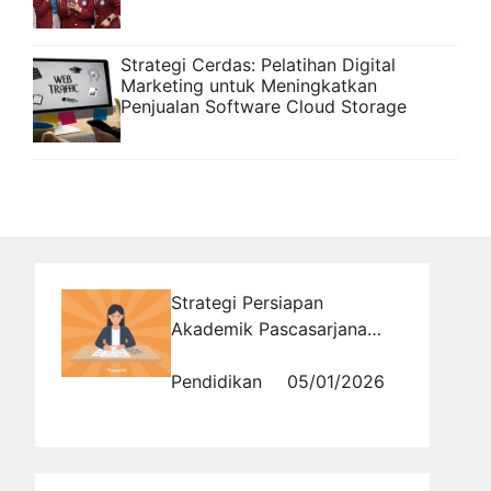
Strategi Cerdas: Pelatihan Digital
Marketing untuk Meningkatkan
Penjualan Software Cloud Storage
Strategi Persiapan
Akademik Pascasarjana
S2/S3 Berbasis Latihan di
Tryout.id
Pendidikan
05/01/2026