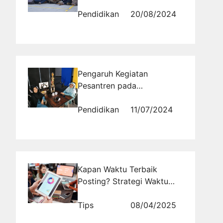
Bandung? Yuk, Kuliah di
Sini!
Pendidikan
20/08/2024
Pengaruh Kegiatan
Pesantren pada
Pengembangan Spiritual
Santri di Al Masoem
Pendidikan
11/07/2024
Kapan Waktu Terbaik
Posting? Strategi Waktu
dalam Pemasaran Sosial
Tips
08/04/2025