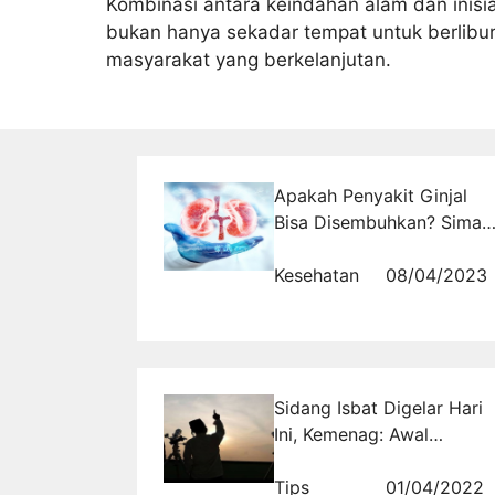
Kombinasi antara keindahan alam dan inisi
bukan hanya sekadar tempat untuk berlibu
masyarakat yang berkelanjutan.
Apakah Penyakit Ginjal
Bisa Disembuhkan? Simak
Pernyataan Ahli di Bawah
Ini
Kesehatan
08/04/2023
Sidang Isbat Digelar Hari
Ini, Kemenag: Awal
Ramadhan 1443 H
Mungkin Ada Perbedaan
Tips
01/04/2022