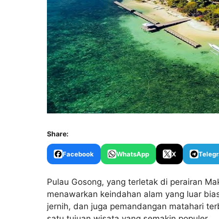
Share:
Facebook
WhatsApp
X
Teleg
Pulau Gosong, yang terletak di perairan M
menawarkan keindahan alam yang luar biasa
jernih, dan juga pemandangan matahari te
satu tujuan wisata yang semakin populer.