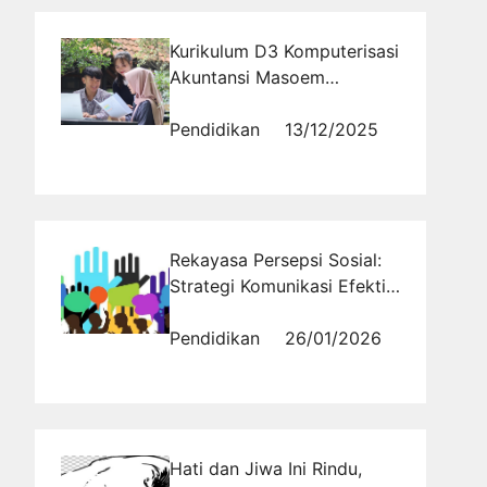
Kurikulum D3 Komputerisasi
Akuntansi Masoem
University Bandung
Berbasis Kebutuhan Industri
Pendidikan
13/12/2025
Rekayasa Persepsi Sosial:
Strategi Komunikasi Efektif
untuk Menangkan Opini
Publik di Era Media Baru
Pendidikan
26/01/2026
Hati dan Jiwa Ini Rindu,