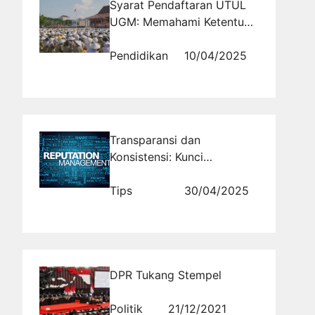
Syarat Pendaftaran UTUL
UGM: Memahami Ketentuan
untuk Lulusan Luar Negeri
Pendidikan
10/04/2025
Transparansi dan
Konsistensi: Kunci
Membangun Loyalitas
Pelanggan Digital
Tips
30/04/2025
DPR Tukang Stempel
Politik
21/12/2021