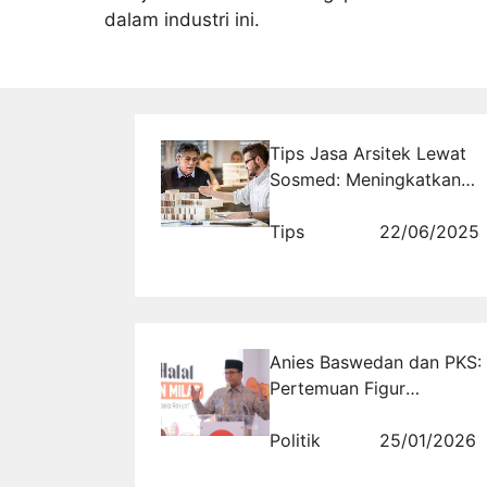
dalam industri ini.
Tips Jasa Arsitek Lewat
Sosmed: Meningkatkan
Visibilitas dan Daya Tarik
Proyek Anda
Tips
22/06/2025
Anies Baswedan dan PKS:
Pertemuan Figur
Intelektual dengan Mesin
Politik Modern
Politik
25/01/2026