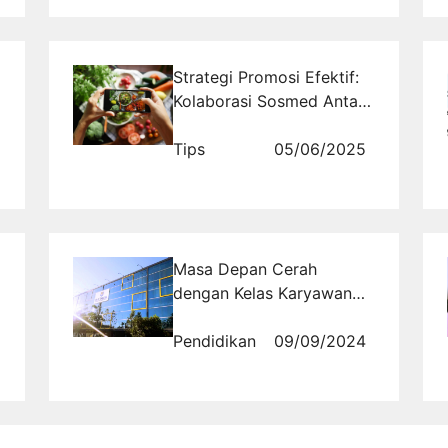
Strategi Promosi Efektif:
Kolaborasi Sosmed Antar
Bisnis Kuliner Bersama
Rajakomen.com
Tips
05/06/2025
Masa Depan Cerah
dengan Kelas Karyawan
Ma'soem University di
Bandung
Pendidikan
09/09/2024