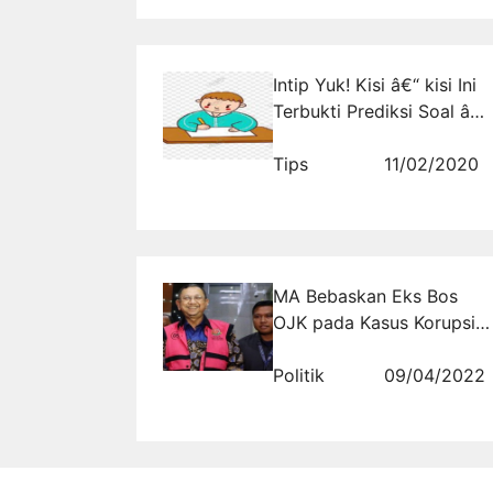
Intip Yuk! Kisi â€“ kisi Ini
Terbukti Prediksi Soal â€“
Soal CPNS
Tips
11/02/2020
MA Bebaskan Eks Bos
OJK pada Kasus Korupsi
Rp 16 Triliun Jiwasraya
Politik
09/04/2022