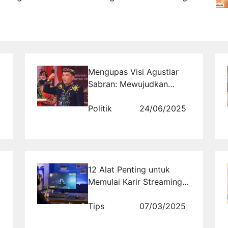
Mengupas Visi Agustiar
Sabran: Mewujudkan
Kalimantan Tengah
sebagai Provinsi Mandiri
Politik
24/06/2025
12 Alat Penting untuk
Memulai Karir Streaming
Game
Tips
07/03/2025