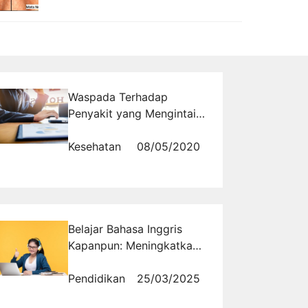
Waspada Terhadap
Penyakit yang Mengintai
Karyawan Kantoran
Kesehatan
08/05/2020
Belajar Bahasa Inggris
Kapanpun: Meningkatkan
Keterampilan
Mendengarkan
Pendidikan
25/03/2025