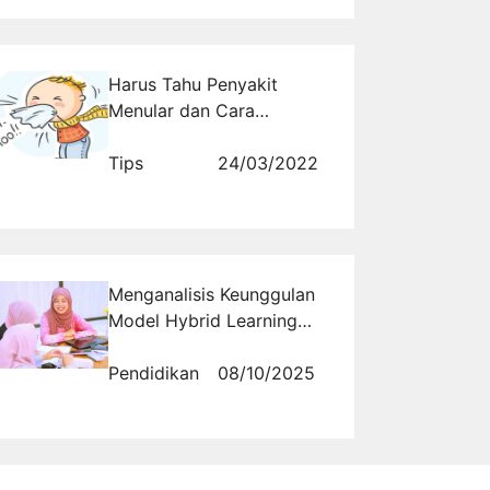
Harus Tahu Penyakit
Menular dan Cara
Mencegahnya
Tips
24/03/2022
Menganalisis Keunggulan
Model Hybrid Learning
Ma'soem University dalam
Menyiapkan Lulusan
Pendidikan
08/10/2025
Adaptif